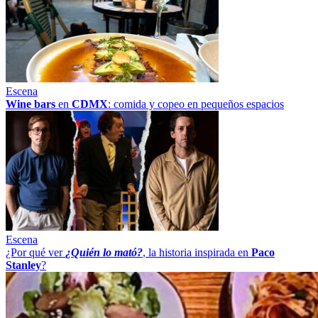
Escena
Wine bars
en
CDMX
: comida y copeo en pequeños espacios
Escena
¿Por qué ver
¿Quién lo mató?
, la historia inspirada en
Paco
Stanley
?