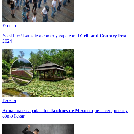
Escena
Yee-Haw! Lánzate a comer y zapatear al
Grill and Country Fest
2024
Escena
Arma una escapada a los
Jardines de México
: qué hacer, precio y
cómo llegar