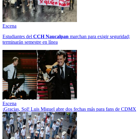
Escena
Estudiantes del
CCH
Naucalpan
marchan para exigir seguridad;
terminarán semestre en línea
Escena
¡Gracias, Sol! Luis Miguel abre dos fechas más para fans de CDMX