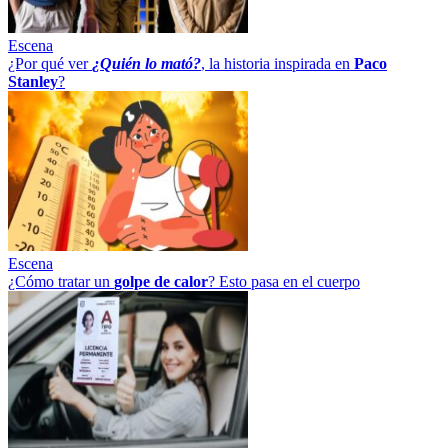
Escena
¿Por qué ver
¿Quién lo mató?
, la historia inspirada en
Paco
Stanley
?
Escena
¿Cómo tratar un
golpe
de
calor
? Esto pasa en el cuerpo