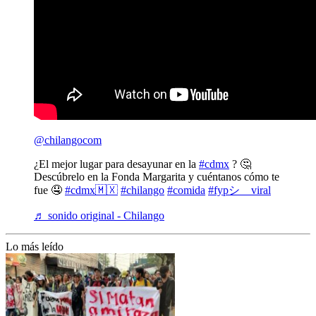
@chilangocom
¿El mejor lugar para desayunar en la
#cdmx
? 🤔
Descúbrelo en la Fonda Margarita y cuéntanos cómo te
fue 🤤
#cdmx🇲🇽
#chilango
#comida
#fypシ゚viral
♬ sonido original - Chilango
Lo más leído