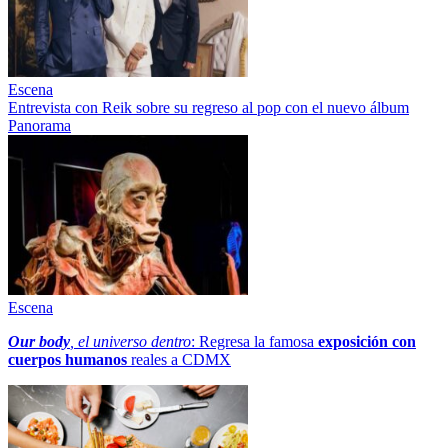
Escena
Entrevista con Reik sobre su regreso al pop con el nuevo álbum
Panorama
Escena
Our body
, el universo dentro
: Regresa la famosa
exposición con
cuerpos humanos
reales a CDMX