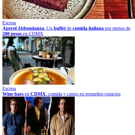
Escena
Aperol Abbondanza
: Un
buffet
de
comida italiana
por menos de
200 pesos
en CDMX
Escena
Wine bars
en
CDMX
: comida y copeo en pequeños espacios