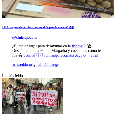
2020, sorpréndeme: ¡hay un cereal de pan de muerto! 🥣🤯
@chilangocom
¿El mejor lugar para desayunar en la
#cdmx
? 🤔
Descúbrelo en la Fonda Margarita y cuéntanos cómo te
fue 🤤
#cdmx🇲🇽
#chilango
#comida
#fypシ゚viral
♬ sonido original - Chilango
Lo más leído