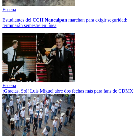
Escena
Estudiantes del
CCH
Naucalpan
marchan para exigir seguridad;
terminarán semestre en línea
Escena
¡Gracias, Sol! Luis Miguel abre dos fechas más para fans de CDMX