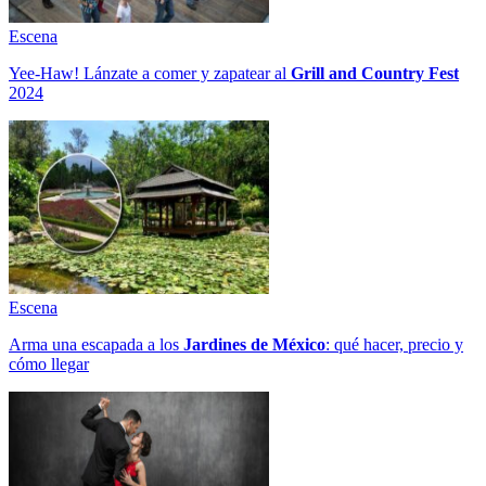
Escena
Yee-Haw! Lánzate a comer y zapatear al
Grill and Country Fest
2024
Escena
Arma una escapada a los
Jardines de México
: qué hacer, precio y
cómo llegar