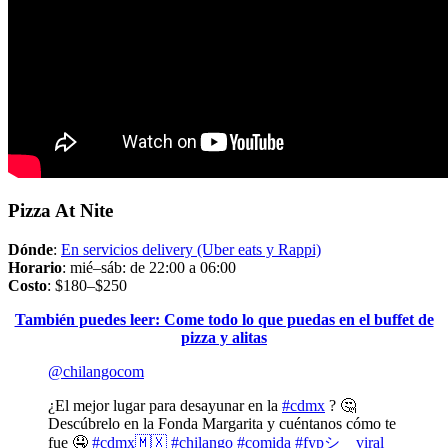
Pizza At Nite
Dónde
:
En servicios delivery (Uber eats y Rappi)
Horario
: mié–sáb: de 22:00 a 06:00
Costo
: $180–$250
También puedes leer: Come todo lo que puedas en el buffet de
pizza y alitas
@chilangocom
¿El mejor lugar para desayunar en la
#cdmx
? 🤔
Descúbrelo en la Fonda Margarita y cuéntanos cómo te
fue 🤤
#cdmx🇲🇽
#chilango
#comida
#fypシ゚viral