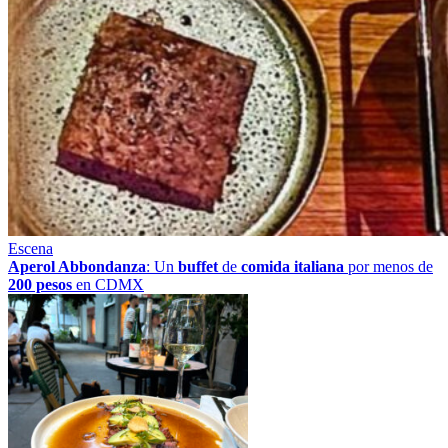
Escena
Aperol Abbondanza
: Un
buffet
de
comida italiana
por menos de
200 pesos
en CDMX