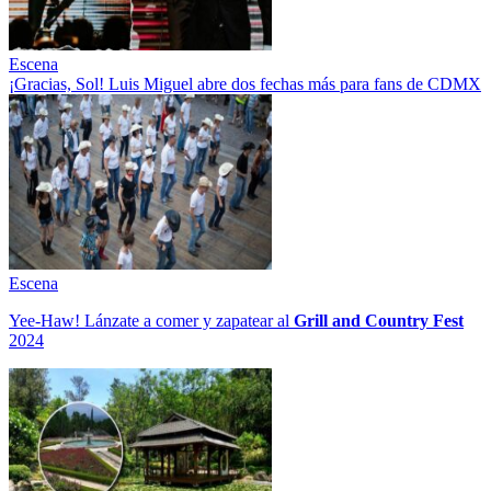
Escena
¡Gracias, Sol! Luis Miguel abre dos fechas más para fans de CDMX
Escena
Yee-Haw! Lánzate a comer y zapatear al
Grill and Country Fest
2024