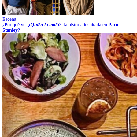
Escena
¿Por qué ver
¿Quién lo mató?
, la historia inspirada en
Paco
Stanley
?