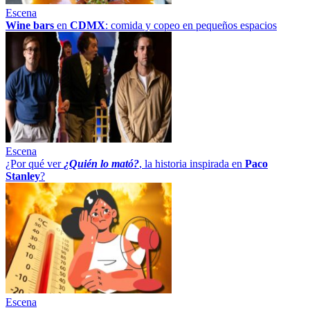
Escena
Wine bars
en
CDMX
: comida y copeo en pequeños espacios
Escena
¿Por qué ver
¿Quién lo mató?
, la historia inspirada en
Paco
Stanley
?
Escena