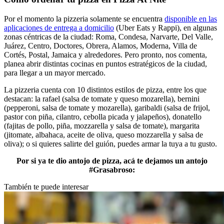
Por el momento la pizzeria solamente se encuentra
disponible en las
aplicaciones de entrega a domicilio
(Uber Eats y Rappi), en algunas
zonas céntricas de la ciudad: Roma, Condesa, Narvarte, Del Valle,
Juárez, Centro, Doctores, Obrera, Alamos, Moderna, Villa de
Cortés, Postal, Jamaica y alrededores. Pero pronto, nos comenta,
planea abrir distintas cocinas en puntos estratégicos de la ciudad,
para llegar a un mayor mercado.
La pizzeria cuenta con 10 distintos estilos de pizza, entre los que
destacan: la rafael (salsa de tomate y queso mozarella), bernini
(pepperoni, salsa de tomate y mozarella), garibaldi (salsa de frijol,
pastor con piña, cilantro, cebolla picada y jalapeños), donatello
(fajitas de pollo, piña, mozzarella y salsa de tomate), margarita
(jitomate, albahaca, aceite de oliva, queso mozzarella y salsa de
oliva); o si quieres salirte del guión, puedes armar la tuya a tu gusto.
Por si ya te dio antojo de pizza, acá te dejamos un antojo
#Grasabroso:
También te puede interesar