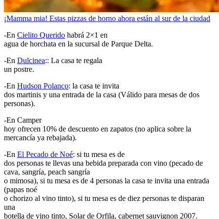
¡Mamma mia! Estas pizzas de horno ahora están al sur de la ciudad
-En
Cielito Querido
habrá 2×1 en
agua de horchata en la sucursal de Parque Delta.
-En
Dulcinea
:: La casa te regala
un postre.
-En
Hudson Polanco
: la casa te invita
dos martinis y una entrada de la casa (Válido para mesas de dos
personas).
-En Camper
hoy ofrecen 10% de descuento en zapatos (no aplica sobre la
mercancía ya rebajada).
-En
El Pecado de Noé
: si tu mesa es de
dos personas te llevas una bebida preparada con vino (pecado de
cava, sangría, peach sangría
o mimosa), si tu mesa es de 4 personas la casa te invita una entrada
(papas noé
o chorizo al vino tinto), si tu mesa es de diez personas te disparan
una
botella de vino tinto, Solar de Orfila, cabernet sauvignon 2007.