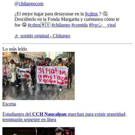
@chilangocom
¿El mejor lugar para desayunar en la
#cdmx
? 🤔
Descúbrelo en la Fonda Margarita y cuéntanos cómo te
fue 🤤
#cdmx🇲🇽
#chilango
#comida
#fypシ゚viral
♬ sonido original - Chilango
Lo más leído
Escena
Estudiantes del
CCH
Naucalpan
marchan para exigir seguridad;
terminarán semestre en línea