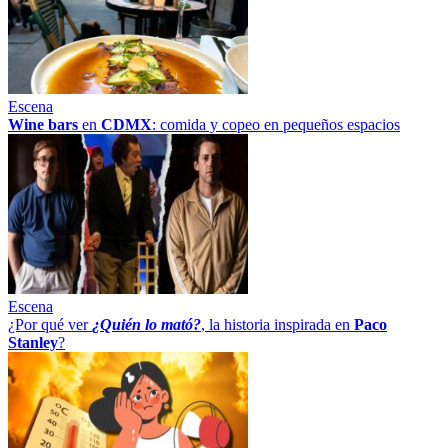
Escena
Wine bars
en
CDMX
: comida y copeo en pequeños espacios
Escena
¿Por qué ver
¿Quién lo mató?
, la historia inspirada en
Paco
Stanley
?