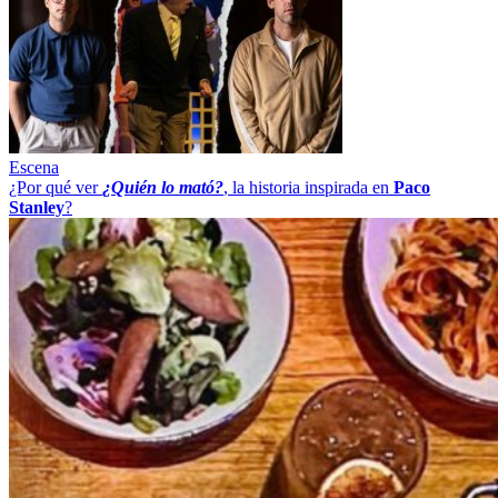
Escena
¿Por qué ver
¿Quién lo mató?
, la historia inspirada en
Paco
Stanley
?