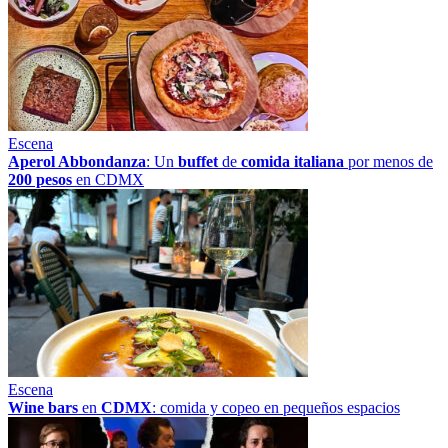
Escena
Aperol Abbondanza
: Un
buffet
de
comida italiana
por menos de
200 pesos
en CDMX
Escena
Wine bars
en
CDMX
: comida y copeo en pequeños espacios