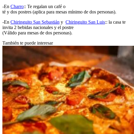
-En
Charro
:: Te regalan un café o
té y dos postres (aplica para mesas mínimo de dos personas).
-En
Chiringuito San Sebastián
y
Chiringuito San Luis
:: la casa te
invita 2 bebidas nacionales y el postre
(Válido para mesas de dos personas).
También te puede interesar