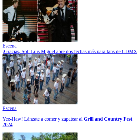
Escena
¡Gracias, Sol! Luis Miguel abre dos fechas más para fans de CDMX
Escena
Yee-Haw! Lánzate a comer y zapatear al
Grill and Country Fest
2024