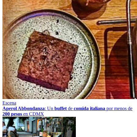
Escena
Aperol Abbondanza
: Un
buffet
de
comida italiana
por menos de
200 pesos
en CDMX