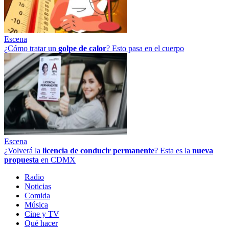
Escena
¿Cómo tratar un
golpe
de
calor
? Esto pasa en el cuerpo
Escena
¿Volverá la
licencia de conducir permanente
? Esta es la
nueva
propuesta
en CDMX
Radio
Noticias
Comida
Música
Cine y TV
Qué hacer