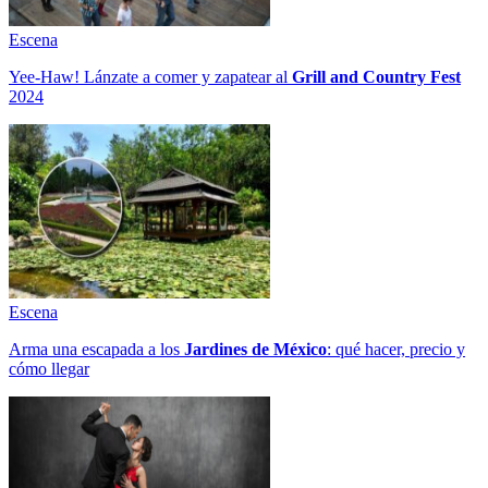
Escena
Yee-Haw! Lánzate a comer y zapatear al
Grill and Country Fest
2024
Escena
Arma una escapada a los
Jardines de México
: qué hacer, precio y
cómo llegar