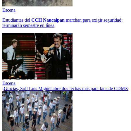
Escena
Estudiantes del
CCH
Naucalpan
marchan para exigir seguridad;
terminarán semestre en línea
Escena
¡Gracias, Sol! Luis Miguel abre dos fechas más para fans de CDMX