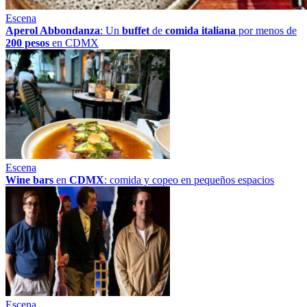
Escena
Aperol Abbondanza
: Un
buffet
de
comida italiana
por menos de
200 pesos
en CDMX
Escena
Wine bars
en
CDMX
: comida y copeo en pequeños espacios
Escena