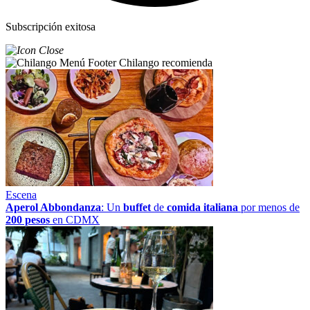
Subscripción exitosa
Chilango recomienda
Escena
Aperol Abbondanza
: Un
buffet
de
comida italiana
por menos de
200 pesos
en CDMX