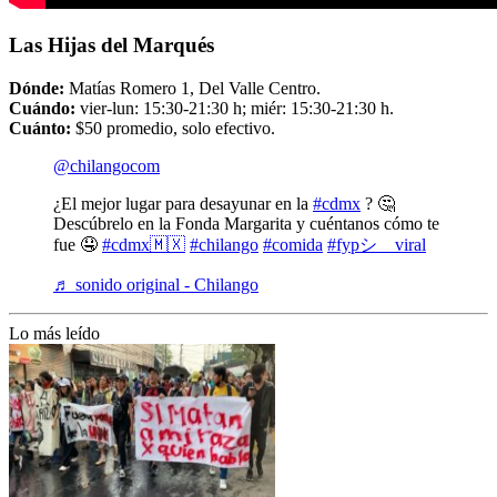
Las Hijas del Marqués
Dónde:
Matías Romero 1, Del Valle Centro.
Cuándo:
vier-lun: 15:30-21:30 h; miér: 15:30-21:30 h.
Cuánto:
$50 promedio, solo efectivo.
@chilangocom
¿El mejor lugar para desayunar en la
#cdmx
? 🤔
Descúbrelo en la Fonda Margarita y cuéntanos cómo te
fue 🤤
#cdmx🇲🇽
#chilango
#comida
#fypシ゚viral
♬ sonido original - Chilango
Lo más leído