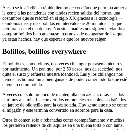
A esto se le añadió su rápido tiempo de cocción que permitía atraer a
la gente a las panaderías con tandas recién salidas del horno, una
costumbre que se reforzó en el siglo XX gracias a la tecnología —
dándonos más y más bolillos en intervalos de 20 minutos— y que
perdura hasta el día de hoy. Nuestras madres nos siguen enviando a
comprar bolillos bajo amenaza: más nos vale no agarrar de los que
ya están hechos, hay que esperar a que los nuevos salgan.
Bolillos, bolillos everywhere
El bolillo es, como vimos, dos veces chilango: por asentamiento y
por nacimiento. Un pan que, por 2.50 pesos, nos da saciedad, nos
quita el susto y refuerza nuestra identidad. Las y los chilangos nos
hemos hecho una fama bien ganada de poder comer todo lo que esté
envuelto en un bolillo.
A veces con solo un poco de mantequilla con azúcar, otras —si los
partimos a la mitad— convertidos en molletes o tecolotas o bañados
en jarabe de piloncillo para la capirotada. Hay gente que no se come
el migajón y este termina convertido en adornos para la casa.
Otros lo comen solo a rebanadas como acompañamiento y muchxs
los prefieren rellenos de chilaquiles en una buena torta o con tamal