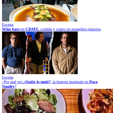
Escena
Wine bars
en
CDMX
: comida y copeo en pequeños espacios
Escena
¿Por qué ver
¿Quién lo mató?
, la historia inspirada en
Paco
Stanley
?