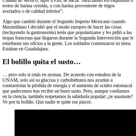
Ciudad de México, siglo XVIII
, se hacía “mezclando los esquilmos o
restos de harina cernida, o con harina proveniente de trigos
averiados o de calidad inferior”.
Algo que cambió durante el Segundo Imperio Mexicano cuando
Maximiliano I decidió que el modo europeo de hacer las cosas
(incluyendo la gastronomía) tenía que popularizarse y les pidió a las
tropas francesas que llegaron durante la Segunda Intervención que le
enseñaran sus oficios a la gente. Los soldados comenzaron su tarea.
Estaban en Guadalajara.
El bolillo quita el susto…
… pero solo si estás en ayunas. De acuerdo con estudios de la
UNAM, solo así su glucosa y carbohidratos nos ayudan a
contrarrestar la pérdida de energía y el aumento de acidez estomacal
que padecemos tras recibir un buen susto. Pero, aunque confiamos
en la ciencia, también respetamos la sabiduría popular: ¿te asustaste?
Ve por tu bolillo. Que nadie te quite ese placer.