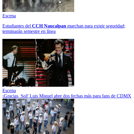
Escena
Estudiantes del
CCH
Naucalpan
marchan para exigir seguridad;
terminarán semestre en línea
Escena
¡Gracias, Sol! Luis Miguel abre dos fechas más para fans de CDMX