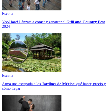
Escena
Yee-Haw! Lánzate a comer y zapatear al
Grill and Country Fest
2024
Escena
Arma una escapada a los
Jardines de México
: qué hacer, precio y
cómo llegar