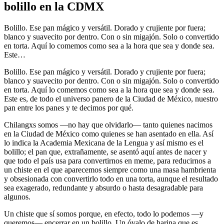
bolillo en la CDMX
Bolillo. Ese pan mágico y versátil. Dorado y crujiente por fuera;
blanco y suavecito por dentro. Con o sin migajón. Solo o convertido
en torta. Aquí lo comemos como sea a la hora que sea y donde sea.
Este…
Bolillo. Ese pan mágico y versátil. Dorado y crujiente por fuera;
blanco y suavecito por dentro. Con o sin migajón. Solo o convertido
en torta. Aquí lo comemos como sea a la hora que sea y donde sea.
Este es, de todo el universo panero de la Ciudad de México, nuestro
pan entre los panes y te decimos por qué.
Chilangxs somos —no hay que olvidarlo— tanto quienes nacimos
en la Ciudad de México como quienes se han asentado en ella. Así
lo indica la Academia Mexicana de la Lengua y así mismo es el
bolillo; el pan que, extrañamente, se asentó aquí antes de nacer y
que todo el país usa para convertirnos en meme, para reducirnos a
un chiste en el que aparecemos siempre como una masa hambrienta
y obsesionada con convertirlo todo en una torta, aunque el resultado
sea exagerado, redundante y absurdo o hasta desagradable para
algunos.
Un chiste que sí somos porque, en efecto, todo lo podemos —y
queremos— encerrar en un bolillo. Un óvalo de harina que es