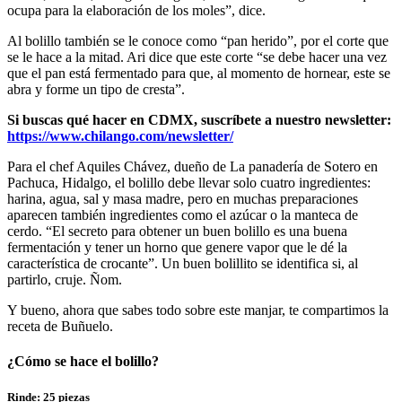
ocupa para la elaboración de los moles”, dice.
Al bolillo también se le conoce como “pan herido”, por el corte que
se le hace a la mitad. Ari dice que este corte “se debe hacer una vez
que el pan está fermentado para que, al momento de hornear, este se
abra y forme un tipo de cresta”.
Si buscas qué hacer en CDMX, suscríbete a nuestro newsletter:
https://www.chilango.com/newsletter/
Para el chef Aquiles Chávez, dueño de La panadería de Sotero en
Pachuca, Hidalgo, el bolillo debe llevar solo cuatro ingredientes:
harina, agua, sal y masa madre, pero en muchas preparaciones
aparecen también ingredientes como el azúcar o la manteca de
cerdo. “El secreto para obtener un buen bolillo es una buena
fermentación y tener un horno que genere vapor que le dé la
característica de crocante”. Un buen bolillito se identifica si, al
partirlo, cruje. Ñom.
Y bueno, ahora que sabes todo sobre este manjar, te compartimos la
receta de Buñuelo.
¿Cómo se hace el b
olillo
?
Rinde: 25 piezas