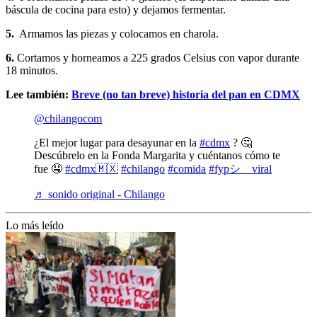
báscula de cocina para esto) y dejamos fermentar.
5.
Armamos las piezas y colocamos en charola.
6.
Cortamos y horneamos a 225 grados Celsius con vapor durante
18 minutos.
Lee también:
Breve (no tan breve) historia del pan en CDMX
@chilangocom
¿El mejor lugar para desayunar en la
#cdmx
? 🤔
Descúbrelo en la Fonda Margarita y cuéntanos cómo te
fue 🤤
#cdmx🇲🇽
#chilango
#comida
#fypシ゚viral
♬ sonido original - Chilango
Lo más leído