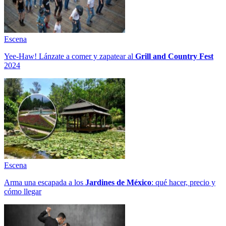
Escena
Yee-Haw! Lánzate a comer y zapatear al
Grill and Country Fest
2024
Escena
Arma una escapada a los
Jardines de México
: qué hacer, precio y
cómo llegar