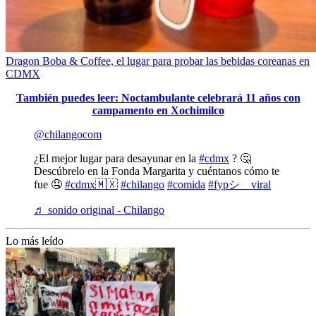
Dragon Boba & Coffee, el lugar para probar las bebidas coreanas en
CDMX
También puedes leer: Noctambulante celebrará 11 años con
campamento en Xochimilco
@chilangocom
¿El mejor lugar para desayunar en la
#cdmx
? 🤔
Descúbrelo en la Fonda Margarita y cuéntanos cómo te
fue 🤤
#cdmx🇲🇽
#chilango
#comida
#fypシ゚viral
♬ sonido original - Chilango
Lo más leído