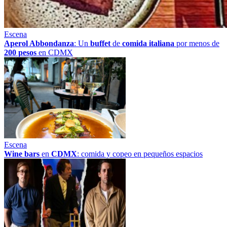
Escena
Aperol Abbondanza
: Un
buffet
de
comida italiana
por menos de
200 pesos
en CDMX
Escena
Wine bars
en
CDMX
: comida y copeo en pequeños espacios