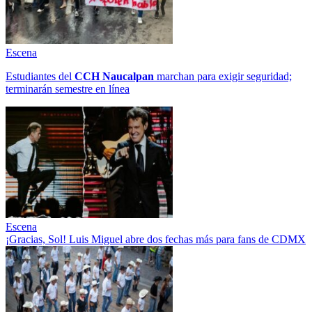
Escena
Estudiantes del
CCH
Naucalpan
marchan para exigir seguridad;
terminarán semestre en línea
Escena
¡Gracias, Sol! Luis Miguel abre dos fechas más para fans de CDMX