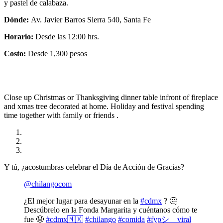
y pastel de calabaza.
Dónde:
Av. Javier Barros Sierra 540, Santa Fe
Horario:
Desde las 12:00 hrs.
Costo:
Desde 1,300 pesos
Close up Christmas or Thanksgiving dinner table infront of fireplace
and xmas tree decorated at home. Holiday and festival spending
time together with family or friends .
Y tú, ¿acostumbras celebrar el Día de Acción de Gracias?
@chilangocom
¿El mejor lugar para desayunar en la
#cdmx
? 🤔
Descúbrelo en la Fonda Margarita y cuéntanos cómo te
fue 🤤
#cdmx🇲🇽
#chilango
#comida
#fypシ゚viral