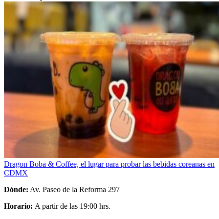
Dragon Boba & Coffee, el lugar para probar las bebidas coreanas en
CDMX
Dónde:
Av. Paseo de la Reforma 297
Horario:
A partir de las 19:00 hrs.