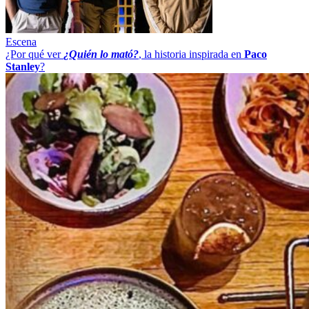
Escena
¿Por qué ver
¿Quién lo mató?
, la historia inspirada en
Paco
Stanley
?