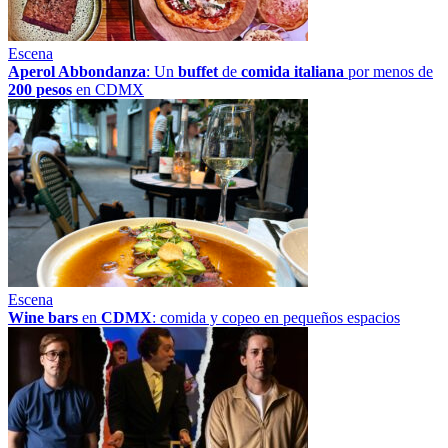
Escena
Aperol Abbondanza
: Un
buffet
de
comida italiana
por menos de
200 pesos
en CDMX
Escena
Wine bars
en
CDMX
: comida y copeo en pequeños espacios