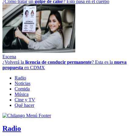
¿Cómo tratar un
golpe
de
calor
? Esto pasa en el cuerpo
Escena
¿Volverá la
licencia de conducir permanente
? Esta es la
nueva
propuesta
en CDMX
Radio
Noticias
Comida
Música
Cine y TV
Qué hacer
Radio