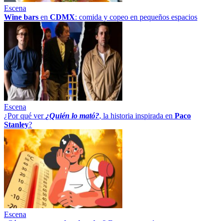
Escena
Wine bars
en
CDMX
: comida y copeo en pequeños espacios
Escena
¿Por qué ver
¿Quién lo mató?
, la historia inspirada en
Paco
Stanley
?
Escena