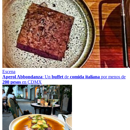
Escena
Aperol Abbondanza
: Un
buffet
de
comida italiana
por menos de
200 pesos
en CDMX