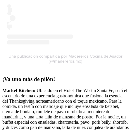
Una publicación compartida por Madereros Cocina de Asador
(@madereros.mx)
¡Va uno más de pilón!
Market Kitchen:
Ubicado en el Hotel The Westin Santa Fe, será el
escenario de una experiencia gastronómica que fusiona la esencia
del Thanksgiving norteamericano con el toque mexicano. Para la
comida, un festín con maridaje que incluye ensalada de betabel,
crema de boniato, roullete de pavo o robalo al meuniere de
mandarina, y una tarta tatin de manzana de postre. Por la noche, un
buffet especial con ensaladas, charcutería, pavo, pork belly, shortrib,
y dulces como pan de manzana, tarta de nuez con jalea de arándanos