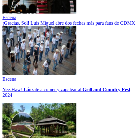
Escena
¡Gracias, Sol! Luis Miguel abre dos fechas más para fans de CDMX
Escena
Yee-Haw! Lánzate a comer y zapatear al
Grill and Country Fest
2024