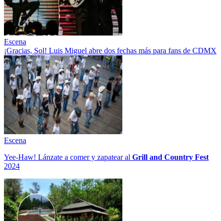
Escena
¡Gracias, Sol! Luis Miguel abre dos fechas más para fans de CDMX
Escena
Yee-Haw! Lánzate a comer y zapatear al
Grill and Country Fest
2024