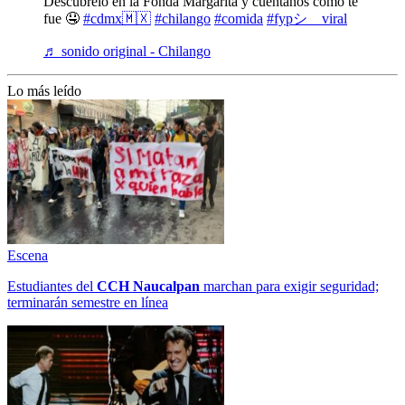
Descúbrelo en la Fonda Margarita y cuéntanos cómo te
fue 🤤
#cdmx🇲🇽
#chilango
#comida
#fypシ゚viral
♬ sonido original - Chilango
Lo más leído
Escena
Estudiantes del
CCH
Naucalpan
marchan para exigir seguridad;
terminarán semestre en línea