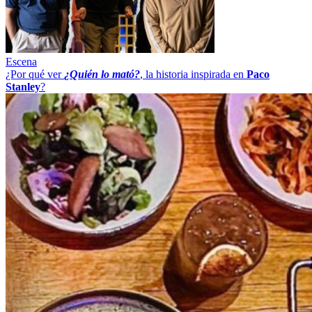
Escena
¿Por qué ver
¿Quién lo mató?
, la historia inspirada en
Paco
Stanley
?