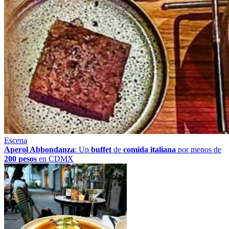
Escena
Aperol Abbondanza
: Un
buffet
de
comida italiana
por menos de
200 pesos
en CDMX