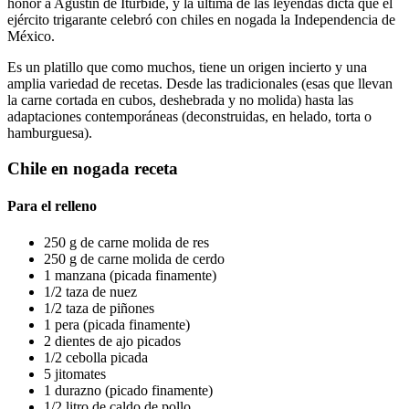
honor a Agustín de Iturbide, y la última de las leyendas dicta que el
ejército trigarante celebró con chiles en nogada la Independencia de
México.
Es un platillo que como muchos, tiene un origen incierto y una
amplia variedad de recetas. Desde las tradicionales (esas que llevan
la carne cortada en cubos, deshebrada y no molida) hasta las
adaptaciones contemporáneas (deconstruidas, en helado, torta o
hamburguesa).
Chile en nogada receta
Para el relleno
250 g de carne molida de res
250 g de carne molida de cerdo
1 manzana (picada finamente)
1/2 taza de nuez
1/2 taza de piñones
1 pera (picada finamente)
2 dientes de ajo picados
1/2 cebolla picada
5 jitomates
1 durazno (picado finamente)
1/2 litro de caldo de pollo