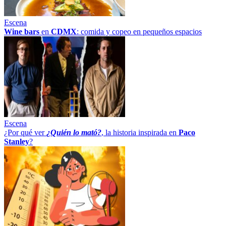
Escena
Wine bars
en
CDMX
: comida y copeo en pequeños espacios
Escena
¿Por qué ver
¿Quién lo mató?
, la historia inspirada en
Paco
Stanley
?