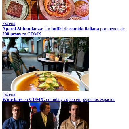
Escena
Aperol Abbondanza
: Un
buffet
de
comida italiana
por menos de
200 pesos
en CDMX
Escena
Wine bars
en
CDMX
: comida y copeo en pequeños espacios