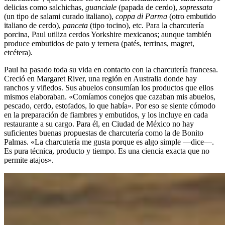
delicias como salchichas,
guanciale
(papada de cerdo),
sopressata
(un tipo de salami curado italiano),
coppa di Parma
(otro embutido
italiano de cerdo),
panceta
(tipo tocino), etc. Para la charcutería
porcina, Paul utiliza cerdos Yorkshire mexicanos; aunque también
produce embutidos de pato y ternera (patés, terrinas, magret,
etcétera).
Paul ha pasado toda su vida en contacto con la charcutería francesa.
Creció en Margaret River, una región en Australia donde hay
ranchos y viñedos. Sus abuelos consumían los productos que ellos
mismos elaboraban. «Comíamos conejos que cazaban mis abuelos,
pescado, cerdo, estofados, lo que había». Por eso se siente cómodo
en la preparación de fiambres y embutidos, y los incluye en cada
restaurante a su cargo. Para él, en Ciudad de México no hay
suficientes buenas propuestas de charcutería como la de Bonito
Palmas. «La charcutería me gusta porque es algo simple —dice—.
Es pura técnica, producto y tiempo. Es una ciencia exacta que no
permite atajos».