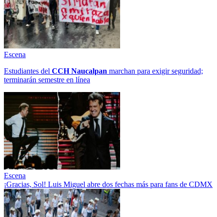
Escena
Estudiantes del
CCH
Naucalpan
marchan para exigir seguridad;
terminarán semestre en línea
Escena
¡Gracias, Sol! Luis Miguel abre dos fechas más para fans de CDMX