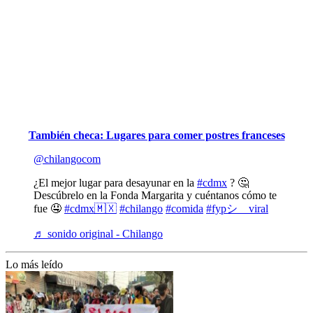
También checa: Lugares para comer postres franceses
@chilangocom
¿El mejor lugar para desayunar en la
#cdmx
? 🤔
Descúbrelo en la Fonda Margarita y cuéntanos cómo te
fue 🤤
#cdmx🇲🇽
#chilango
#comida
#fypシ゚viral
♬ sonido original - Chilango
Lo más leído