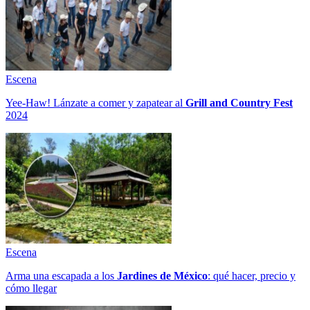
Escena
Yee-Haw! Lánzate a comer y zapatear al
Grill and Country Fest
2024
Escena
Arma una escapada a los
Jardines de México
: qué hacer, precio y
cómo llegar