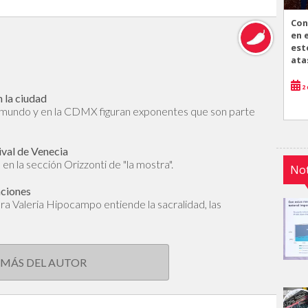
Con
en 
est
ata
2 
 la ciudad
l mundo y en la CDMX figuran exponentes que son parte
ival de Venecia
en la sección Orizzonti de "la mostra".
Not
aciones
dora Valeria Hipocampo entiende la sacralidad, las
 MÁS DEL AUTOR