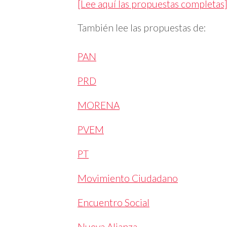
[Lee aquí las propuestas completas
También lee las propuestas de:
PAN
PRD
MORENA
PVEM
PT
Movimiento Ciudadano
Encuentro Social
Nueva Alianza