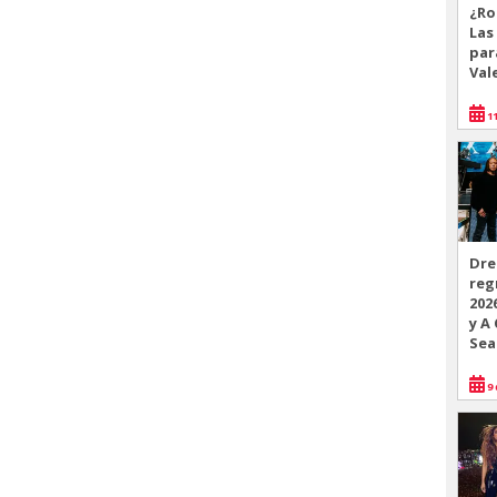
]
¿Ro
Las
par
Val
11
Dre
reg
202
y A
Sea
9 