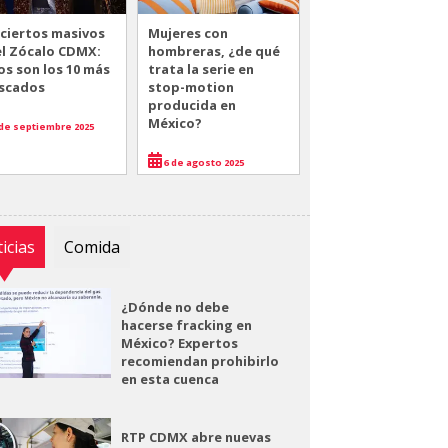
ciertos masivos
Mujeres con
el Zócalo CDMX:
hombreras, ¿de qué
os son los 10 más
trata la serie en
scados
stop-motion
producida en
México?
de septiembre 2025
6 de agosto 2025
icias
Comida
¿Dónde no debe
hacerse fracking en
México? Expertos
recomiendan prohibirlo
en esta cuenca
RTP CDMX abre nuevas