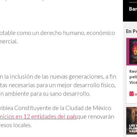
Ba
En P
a potable como un derecho humano, económico
ercial.
Rev
 la inclusión de las nuevas generaciones, a fin
pel
Vic
tas necesarias para un mejor desarrollo físico,
un ambiente para su sano desarrollo.
20
amblea Constituyente de la Ciudad de México
omicios en 12 entidades del país
que renovarán
sos locales.