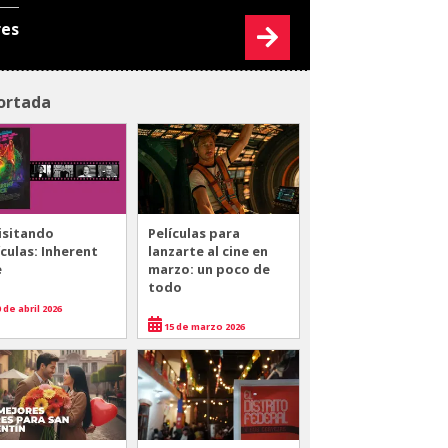
res
ortada
isitando
Películas para
ículas: Inherent
lanzarte al cine en
e
marzo: un poco de
todo
 de abril 2026
15 de marzo 2026