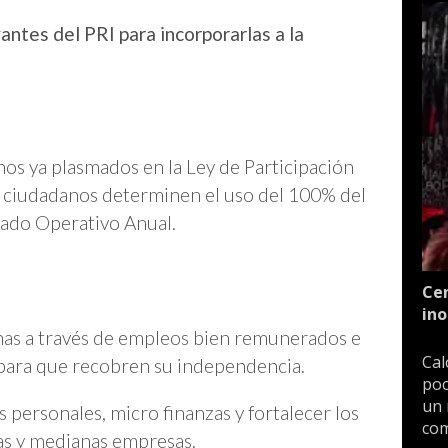
antes del PRI para incorporarlas a la
nos ya plasmados en la Ley de Participación
s ciudadanos determinen el uso del 100% del
ado Operativo Anual.
Cen
ino
nas a través de empleos bien remunerados e
Cal
 para que recobren su independencia.
poc
un 
 personales, micro finanzas y fortalecer los
com
as y medianas empresas.