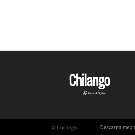
Descarga media
© Chilango