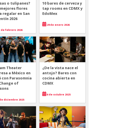
sas o tulipanes?
10 bares de cerveza y
 mejores flores
tap rooms en CDMX y
a regalar en San
EdoMex
entín 2026
29 de enero 2026
 de febrero 2026
am Theater
¿De la vista nace el
resa a México en
antojo? Bares con
6 con Parasomnia
cocina abierta en
 Change of
CDMX
sons
6 de octubre 2025
de diciembre 2025