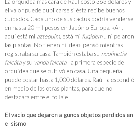
La orquídea más cara de Raúl costó 363 dólares y
el valor puede duplicarse si ésta recibe buenos
cuidados. Cada uno de sus cactus podría venderse
en hasta 20 mil pesos en Japón o Europa: «Ah,
aquí está mi
aztequim
, está mi
fuqidem
… ni pelaron
las plantas. No tienen ni idea», pensó mientras
registraba su casa. También estaba su
neofinetia
falcáta
y su
vanda falcata
: la primera especie de
orquídea que se cultivó en casa. Una pequeña
puede costar hasta 1,000 dólares. Raúl la escondió
en medio de las otras plantas, para que no
destacara entre el follaje.
El vacío que dejaron algunos objetos perdidos en
el sismo