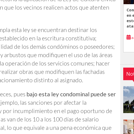
en que los vecinos realicen actos que atenten
Con
en 
est
ata
pla esta ley se encuentran destinar los
stablecido en la escritura constitutiva;
2 
quilidad de los demás condóminos o poseedores;
s y arbustos que modifiquen el uso de las áreas
la operación de los servicios comunes; hacer
realizar obras que modifiquen las fachadas
Not
acionamiento distinto al asignado.
 veces, pues
bajo esta ley condominal puede ser
ejemplo, las sanciones por afectar la
 y por incumplimiento en el pago oportuno de
as van de los 10 a los 100 días de salario
ral, lo que equivale a una pena económica que