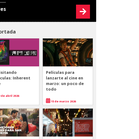
res
ortada
isitando
Películas para
ículas: Inherent
lanzarte al cine en
e
marzo: un poco de
todo
 de abril 2026
15 de marzo 2026