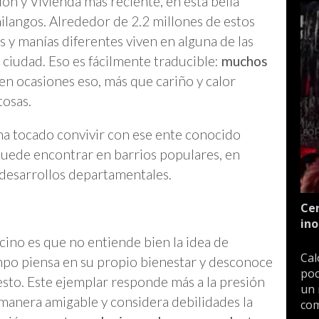
n y Vivienda más reciente, en esta bella
ilangos. Alrededor de 2.2 millones de estos
 y manías diferentes viven en alguna de las
 ciudad. Eso es fácilmente traducible:
muchos
en ocasiones eso, más que cariño y calor
tosas.
a tocado convivir con ese ente conocido
puede encontrar en barrios populares, en
desarrollos departamentales.
Cen
ino
ecino es que no entiende bien la idea de
Cal
mpo piensa en su propio bienestar y desconoce
poc
resto. Este ejemplar responde más a la presión
un 
 manera amigable y considera debilidades la
com