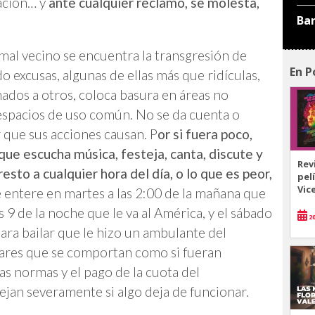
ración… y
ante cualquier reclamo, se molesta,
Ba
mal vecino se encuentra la transgresión de
En P
 excusas, algunas de ellas más que ridículas,
ados a otros, coloca basura en áreas no
 espacios de uso común. No se da cuenta o
 que sus acciones causan. P
or si fuera poco,
que escucha música, festeja, canta, discute y
Rev
esto a cualquier hora del día, o lo que es peor,
pel
Vic
se entere en martes a las 2:00 de la mañana que
s 9 de la noche que le va al América, y el sábado
20
para bailar que le hizo un ambulante del
lares que se comportan como si fueran
las normas y el pago de la cuota del
jan severamente si algo deja de funcionar.