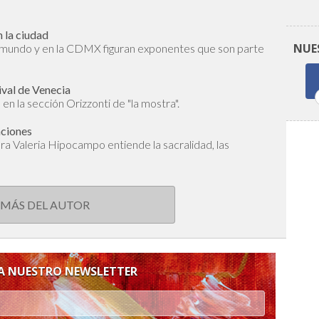
 la ciudad
NUE
l mundo y en la CDMX figuran exponentes que son parte
ival de Venecia
en la sección Orizzonti de "la mostra".
aciones
dora Valeria Hipocampo entiende la sacralidad, las
 MÁS DEL AUTOR
 A NUESTRO NEWSLETTER