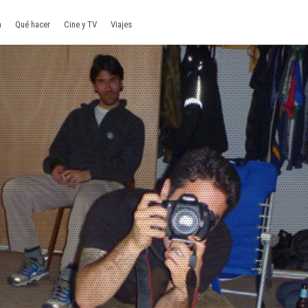
a
Qué hacer
Cine y TV
Viajes