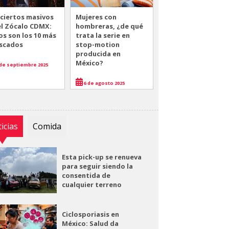
ciertos masivos
Mujeres con
el Zócalo CDMX:
hombreras, ¿de qué
os son los 10 más
trata la serie en
scados
stop-motion
producida en
México?
de septiembre 2025
6 de agosto 2025
icias
Comida
Esta pick-up se renueva
para seguir siendo la
consentida de
cualquier terreno
Ciclosporiasis en
México: Salud da