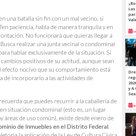
¿Ro
Las
par
 una batalla sin fin con un mal vecino, sí
Val
 Ten paciencia, habla de manera tranquila y en
11
ntación. No funcionará que quieras llegar a
 Busca realizar una junta vecinal o condominal
para hablar exclusivamente de la situación. Si
 cambios positivos de su actitud, aunque sean
 efecto nocivo que su comportamiento está
Dre
 de incorporarlo a las actividades de
reg
202
y A
Sea
ecuerda que puedes recurrir a la caballería de
9 
 en situación condominal (esto es, un lugar
y áreas de uso común), existe desde enero de
minio de Inmuebles en el Distrito Federal
.
etoria la aplicación de la Ley de Cultura Cívica