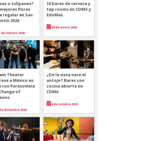
sas o tulipanes?
10 bares de cerveza y
 mejores flores
tap rooms en CDMX y
a regalar en San
EdoMex
entín 2026
29 de enero 2026
 de febrero 2026
am Theater
¿De la vista nace el
resa a México en
antojo? Bares con
6 con Parasomnia
cocina abierta en
 Change of
CDMX
sons
6 de octubre 2025
de diciembre 2025