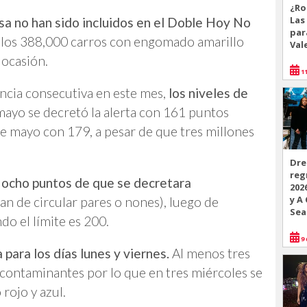
¿Ro
Las
a no han sido incluidos en el Doble Hoy No
par
e los 388,000 carros con engomado amarillo
Val
 ocasión.
11
encia consecutiva en este mes,
los niveles de
mayo se decretó la alerta con 161 puntos
de mayo con 179, a pesar de que tres millones
Dre
reg
ocho puntos de que se decretara
202
y A
n de circular pares o nones), luego de
Sea
do el límite es 200.
9 
para los días lunes y viernes.
Al menos tres
 contaminantes por lo que en tres miércoles se
rojo y azul.