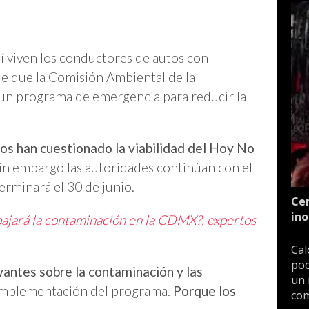
í viven los conductores de autos con
e que la Comisión Ambiental de la
n programa de emergencia para reducir la
os han cuestionado la viabilidad del Hoy No
sin embargo las autoridades continúan con el
terminará el 30 de junio.
Cen
ino
ajará la contaminación en la CDMX?, expertos
Cal
poc
vantes sobre la contaminación y las
un 
implementación del programa.
Porque los
com