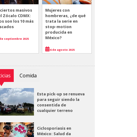
ciertos masivos
Mujeres con
el Zócalo CDMX:
hombreras, ¿de qué
os son los 10 más
trata la serie en
scados
stop-motion
producida en
México?
de septiembre 2025
6 de agosto 2025
icias
Comida
Esta pick-up se renueva
para seguir siendo la
consentida de
cualquier terreno
Ciclosporiasis en
México: Salud da