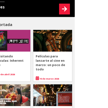
res
ortada
isitando
Películas para
ículas: Inherent
lanzarte al cine en
e
marzo: un poco de
todo
 de abril 2026
15 de marzo 2026