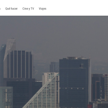
a
Qué hacer
Cine y TV
Viajes