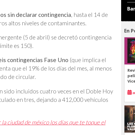
Ba
os sin declarar contingencia
, hasta el 14 de
ros altos niveles de contaminantes.
En P
emergente (5 de abril) se decretó contingencia
límite es 150).
eis contingencias Fase Uno
(que implica el
enta que el 19% de los días del mes, al menos
Rev
pel
o de circular.
Vic
 sido incluidos cuatro veces en el Doble Hoy
20
rculado en tres, dejando a 412,000 vehículos
 ciudad de méxico los días que te toque el