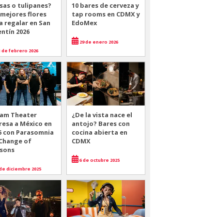
sas o tulipanes?
10 bares de cerveza y
 mejores flores
tap rooms en CDMX y
a regalar en San
EdoMex
entín 2026
29 de enero 2026
 de febrero 2026
am Theater
¿De la vista nace el
resa a México en
antojo? Bares con
6 con Parasomnia
cocina abierta en
 Change of
CDMX
sons
6 de octubre 2025
de diciembre 2025