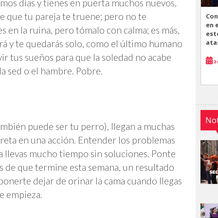
ximos días y tienes en puerta muchos nuevos,
e que tu pareja te truene; pero no te
Con
en 
s en la ruina, pero tómalo con calma; es más,
est
ata
ará y te quedarás solo, como el último humano
vir tus sueños para que la soledad no acabe
2 
la sed o el hambre. Pobre.
Not
ambién puede ser tu perro), llegan a muchas
reta en una acción. Entender los problemas
a llevas mucho tiempo sin soluciones. Ponte
s de que termine esta semana, un resultado
ponerte dejar de orinar la cama cuando llegas
se empieza.