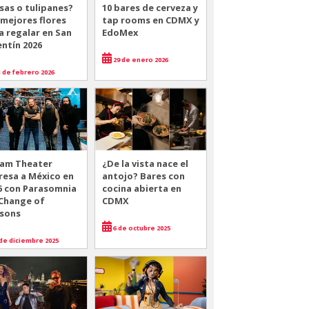
sas o tulipanes?
10 bares de cerveza y
 mejores flores
tap rooms en CDMX y
a regalar en San
EdoMex
entín 2026
29 de enero 2026
 de febrero 2026
am Theater
¿De la vista nace el
resa a México en
antojo? Bares con
6 con Parasomnia
cocina abierta en
 Change of
CDMX
sons
6 de octubre 2025
de diciembre 2025