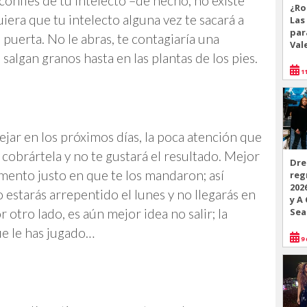
confíes de tu intelecto –de hecho, no existe
¿Ro
iera que tu intelecto alguna vez te sacará a
Las
par
 puerta. No le abras, te contagiaría una
Val
algan granos hasta en las plantas de los pies.
11
ar en los próximos días, la poca atención que
 cobrártela y no te gustará el resultado. Mejor
Dre
mento justo en que te los mandaron; así
reg
202
 estarás arrepentido el lunes y no llegarás en
y A
 otro lado, es aún mejor idea no salir; la
Sea
ue le has jugado…
9 