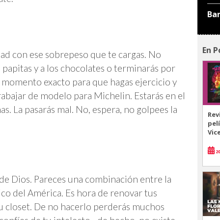
Ba
En P
dad con ese sobrepeso que te cargas. No
s papitas y a los chocolates o terminarás por
el momento exacto para que hagas ejercicio y
trabajar de modelo para Michelin. Estarás en el
mas. La pasarás mal. No, espera, no golpees la
Rev
pel
Vic
20
 de Dios. Pareces una combinación entre la
nico del América. Es hora de renovar tus
tu closet. De no hacerlo perderás muchos