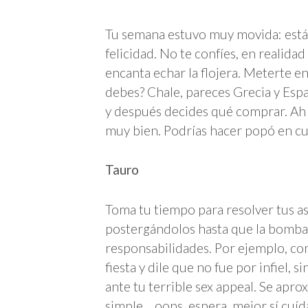
Tu semana estuvo muy movida: están
felicidad. No te confíes, en realida
encanta echar la flojera. Meterte e
debes? Chale, pareces Grecia y Espa
y después decides qué comprar. Ah 
muy bien. Podrías hacer popó en cua
Tauro
Toma tu tiempo para resolver tus as
postergándolos hasta que la bomba 
responsabilidades. Por ejemplo, con
fiesta y dile que no fue por infiel,
ante tu terrible sex appeal. Se apro
simple… oops, espera, mejor sí cuíd