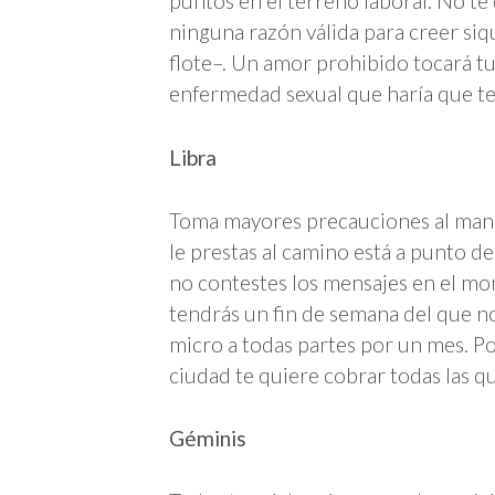
puntos en el terreno laboral. No te 
ninguna razón válida para creer siqu
flote–. Un amor prohibido tocará tu
enfermedad sexual que haría que te s
Libra
Toma mayores precauciones al manej
le prestas al camino está a punto de
no contestes los mensajes en el mo
tendrás un fin de semana del que no
micro a todas partes por un mes. Por
ciudad te quiere cobrar todas las q
Géminis