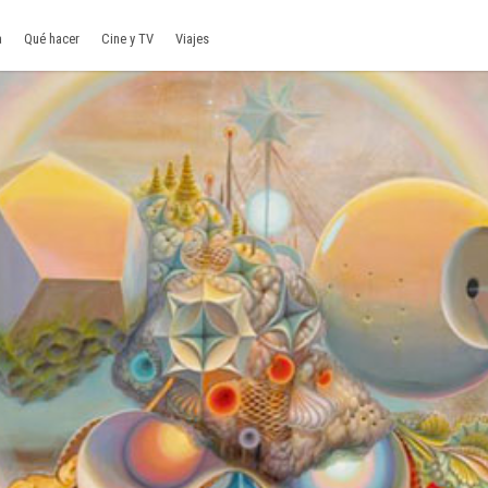
a
Qué hacer
Cine y TV
Viajes