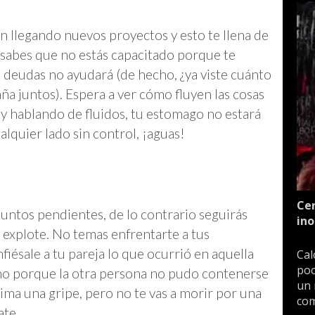
 llegando nuevos proyectos y esto te llena de
d sabes que no estás capacitado porque te
n deudas no ayudará (de hecho, ¿ya viste cuánto
ña juntos). Espera a ver cómo fluyen las cosas
y hablando de fluidos, tu estomago no estará
lquier lado sin control, ¡aguas!
Cen
untos pendientes, de lo contrario seguirás
ino
explote. No temas enfrentarte a tus
fiésale a tu pareja lo que ocurrió en aquella
Cal
poc
 sino porque la otra persona no pudo contenerse
un 
xima una gripe, pero no te vas a morir por una
com
ate.