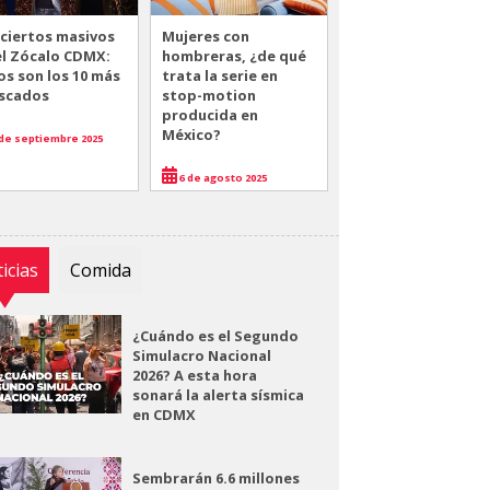
ciertos masivos
Mujeres con
el Zócalo CDMX:
hombreras, ¿de qué
os son los 10 más
trata la serie en
scados
stop-motion
producida en
México?
de septiembre 2025
6 de agosto 2025
icias
Comida
¿Cuándo es el Segundo
Simulacro Nacional
2026? A esta hora
sonará la alerta sísmica
en CDMX
Sembrarán 6.6 millones