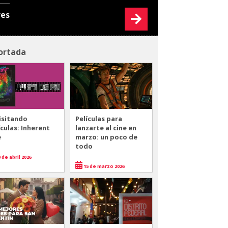
res
ortada
isitando
Películas para
ículas: Inherent
lanzarte al cine en
e
marzo: un poco de
todo
 de abril 2026
15 de marzo 2026