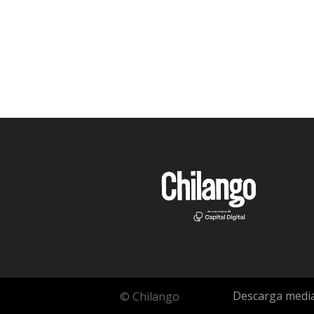
Descarga media
© Chilango