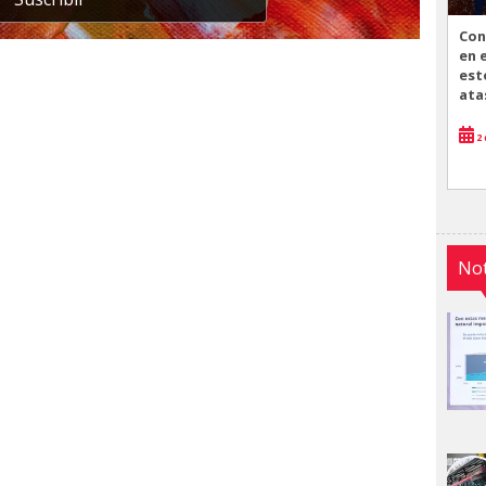
Con
en 
est
ata
2 
Not