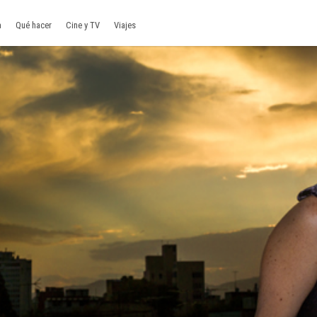
a
Qué hacer
Cine y TV
Viajes