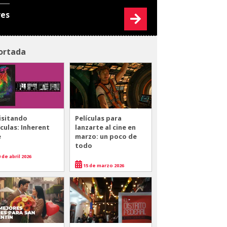
res
ortada
isitando
Películas para
ículas: Inherent
lanzarte al cine en
e
marzo: un poco de
todo
 de abril 2026
15 de marzo 2026