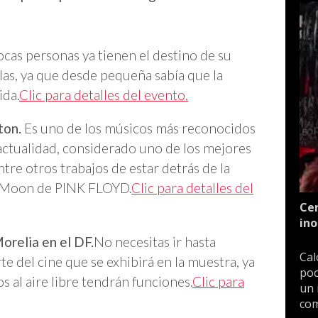
cas personas ya tienen el destino de su
llas, ya que desde pequeña sabía que la
ida.
Clic para detalles del evento.
ton.
Es uno de los músicos más reconocidos
actualidad, considerado uno de los mejores
tre otros trabajos de estar detrás de la
e Moon de PINK FLOYD.
Clic para detalles del
Cen
ino
orelia en el DF.
No necesitas ir hasta
Cal
 del cine que se exhibirá en la muestra, ya
poc
s al aire libre tendrán funciones.
Clic para
un 
com