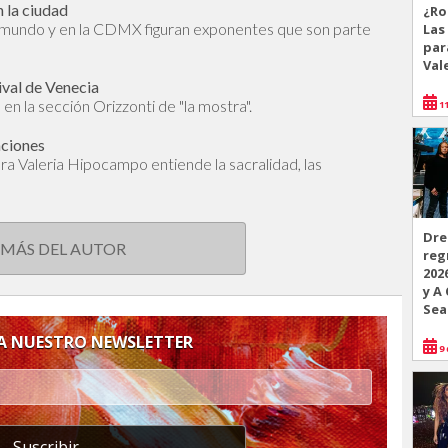
 la ciudad
¿Ro
l mundo y en la CDMX figuran exponentes que son parte
Las
par
Val
ival de Venecia
en la sección Orizzonti de "la mostra".
11
aciones
dora Valeria Hipocampo entiende la sacralidad, las
Dre
 MÁS DEL AUTOR
reg
202
y A
Sea
 A NUESTRO NEWSLETTER
9 
Suscribir