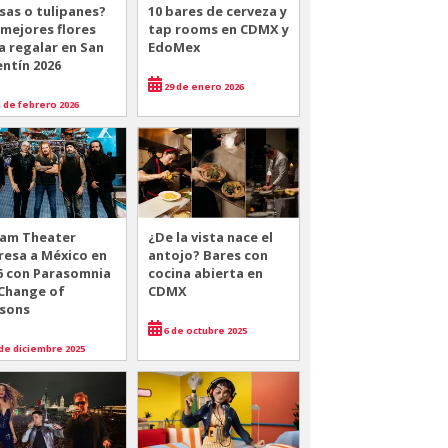
sas o tulipanes?
10 bares de cerveza y
 mejores flores
tap rooms en CDMX y
a regalar en San
EdoMex
entín 2026
29 de enero 2026
 de febrero 2026
am Theater
¿De la vista nace el
resa a México en
antojo? Bares con
6 con Parasomnia
cocina abierta en
 Change of
CDMX
sons
6 de octubre 2025
de diciembre 2025