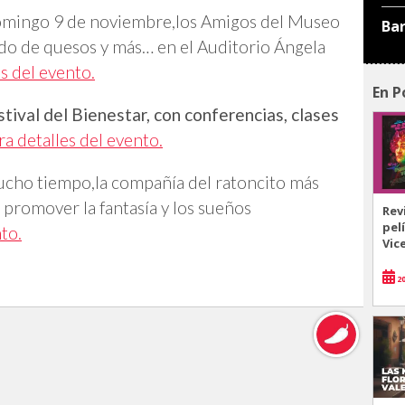
omingo 9 de noviembre,los Amigos del Museo
Ba
do de quesos y más… en el Auditorio Ángela
es del evento.
En P
tival del Bienestar, con conferencias, clases
ra detalles del evento.
cho tiempo,la compañía del ratoncito más
promover la fantasía y los sueños
Rev
pel
nto.
Vic
20