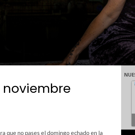
NUE
 noviembre
ra que no pases el domingo echado en la