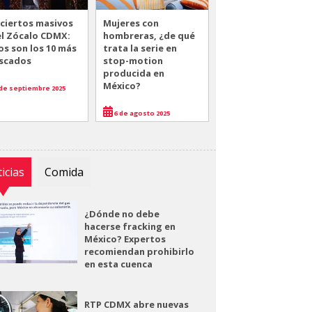
ciertos masivos
Mujeres con
el Zócalo CDMX:
hombreras, ¿de qué
os son los 10 más
trata la serie en
scados
stop-motion
producida en
México?
de septiembre 2025
6 de agosto 2025
icias
Comida
¿Dónde no debe
hacerse fracking en
México? Expertos
recomiendan prohibirlo
en esta cuenca
RTP CDMX abre nuevas