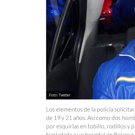
Foto: Twitter
Los elementos de la policía solicit
de 19 y 21 años. Así como dos hom
por esquirlas en tobillo, rodillos y
trasladada a un hospital en Polanco