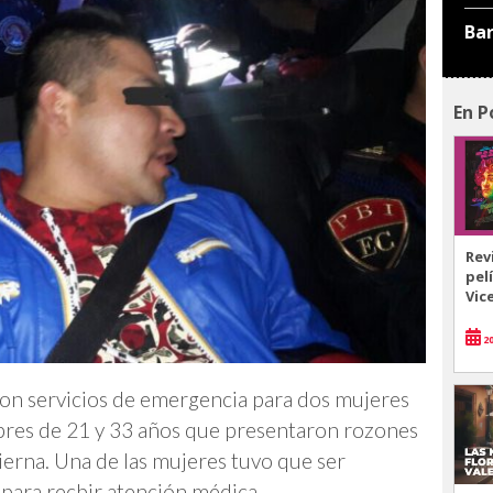
Ba
En P
Rev
pel
Vic
20
aron servicios de emergencia para dos mujeres
bres de 21 y 33 años que presentaron rozones
 pierna. Una de las mujeres tuvo que ser
 para recbir atención médica.