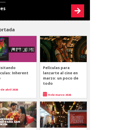
res
ortada
isitando
Películas para
ículas: Inherent
lanzarte al cine en
e
marzo: un poco de
todo
 de abril 2026
15 de marzo 2026