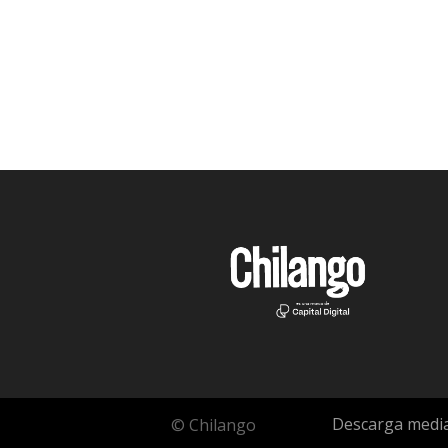
Descarga media
© Chilango