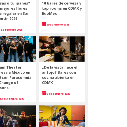
sas o tulipanes?
10 bares de cerveza y
 mejores flores
tap rooms en CDMX y
a regalar en San
EdoMex
entín 2026
29 de enero 2026
 de febrero 2026
am Theater
¿De la vista nace el
resa a México en
antojo? Bares con
6 con Parasomnia
cocina abierta en
 Change of
CDMX
sons
6 de octubre 2025
de diciembre 2025