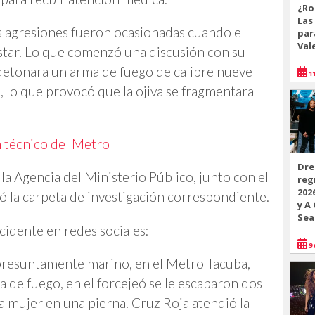
¿Ro
Las
as agresiones fueron ocasionadas cuando el
par
Val
tar. Lo que comenzó una discusión con su
detonara un arma de fuego de calibre nueve
11
o, lo que provocó que la ojiva se fragmentara
un técnico del Metro
Dre
la Agencia del Ministerio Público, junto con el
reg
202
ó la carpeta de investigación correspondiente.
y A
Sea
cidente en redes sociales:
9 
 presuntamente marino, en el Metro Tacuba,
 de fuego, en el forcejeó se le escaparon dos
na mujer en una pierna. Cruz Roja atendió la