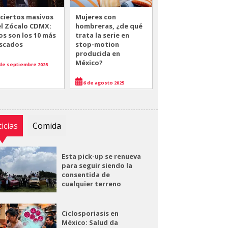
ciertos masivos
Mujeres con
el Zócalo CDMX:
hombreras, ¿de qué
os son los 10 más
trata la serie en
scados
stop-motion
producida en
México?
de septiembre 2025
6 de agosto 2025
icias
Comida
Esta pick-up se renueva
para seguir siendo la
consentida de
cualquier terreno
Ciclosporiasis en
México: Salud da