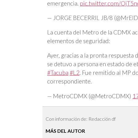
emergencia.
pic.twitter.com/Oj
— JORGE BECERRIL JB/8 (@MrElD
La cuenta del Metro de la CDMX acl
elementos de seguridad:
Ayer, gracias a la pronta respuesta
se detuvo a persona en estado de e
#Tacuba
#L2
. Fue remitido al MP do
correspondiente.
— MetroCDMX (@MetroCDMX)
1
Con información de: Redacción df
MÁS DEL AUTOR