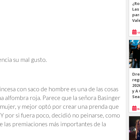
¿Ro
Las
par
Val
11
ncia su mal gusto.
Dre
reg
202
incesa con saco de hombre es una de las cosas
y A
Sea
a alfombra roja. Parece que la señora Basinger
e mujer, y mejor optó por crear una prenda que
9 
Y por si fuera poco, decidió no peinarse, como
 de las premiaciones más importantes de la