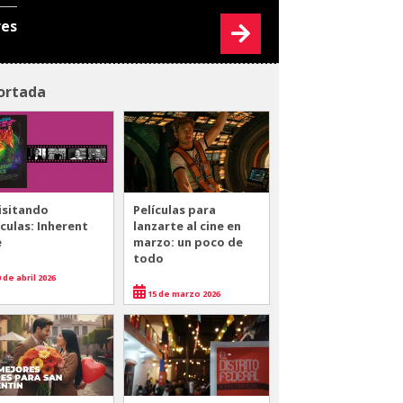
res
ortada
isitando
Películas para
ículas: Inherent
lanzarte al cine en
e
marzo: un poco de
todo
 de abril 2026
15 de marzo 2026