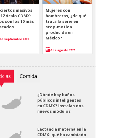
ciertos masivos
Mujeres con
el Zócalo CDMX:
hombreras, ¿de qué
os son los 10 más
trata la serie en
scados
stop-motion
producida en
México?
de septiembre 2025
6 de agosto 2025
icias
Comida
¿Dónde hay baños
públicos inteligentes
en CDMX? Instalan dos
nuevos módulos
Lactancia materna en la
CDMX: qué ha cambiado