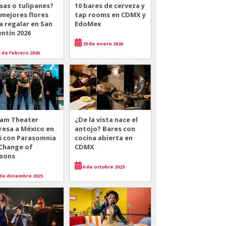
sas o tulipanes?
10 bares de cerveza y
 mejores flores
tap rooms en CDMX y
a regalar en San
EdoMex
entín 2026
29 de enero 2026
 de febrero 2026
am Theater
¿De la vista nace el
resa a México en
antojo? Bares con
6 con Parasomnia
cocina abierta en
 Change of
CDMX
sons
6 de octubre 2025
de diciembre 2025