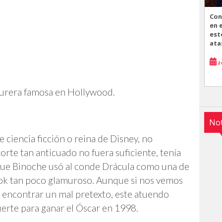
Con
en 
est
ata
2 
turera famosa en Hollywood.
Not
 ciencia ficción o reina de Disney, no
orte tan anticuado no fuera suficiente, tenía
 que Binoche usó al conde Drácula como una de
look tan poco glamuroso. Aunque si nos vemos
s encontrar un mal pretexto, este atuendo
uerte para ganar el Óscar en 1998.