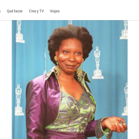
a
Qué hacer
Cine y TV
Viajes