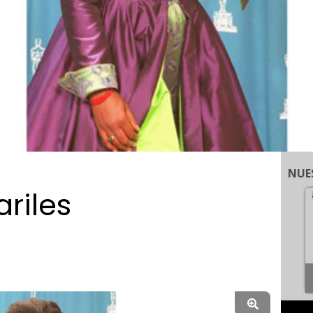
NUE
riles