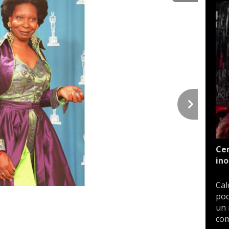
Cen
ino
Cal
poc
un 
com