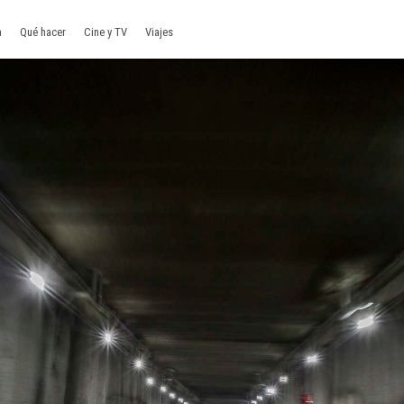
a
Qué hacer
Cine y TV
Viajes