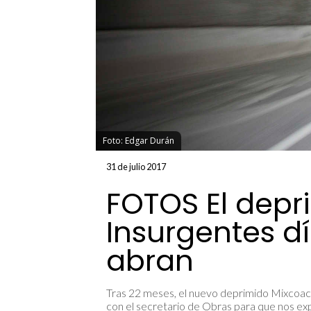
Foto: Edgar Durán
31 de julio 2017
FOTOS El depr
Insurgentes d
abran
Tras 22 meses, el nuevo deprimido Mixcoac-
con el secretario de Obras para que nos exp