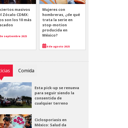
ciertos masivos
Mujeres con
el Zócalo CDMX:
hombreras, ¿de qué
os son los 10 más
trata la serie en
scados
stop-motion
producida en
México?
de septiembre 2025
6 de agosto 2025
icias
Comida
Esta pick-up se renueva
para seguir siendo la
consentida de
cualquier terreno
Ciclosporiasis en
México: Salud da