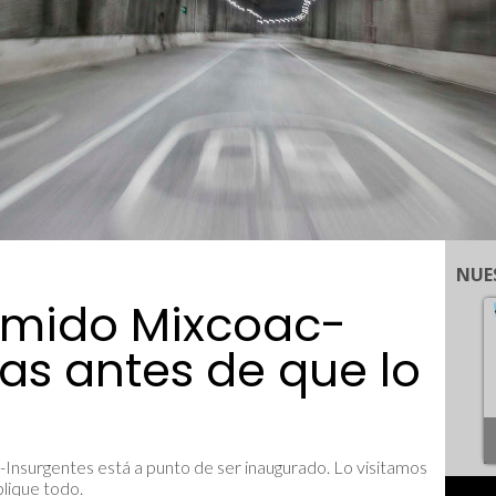
NUE
imido Mixcoac-
ías antes de que lo
Insurgentes está a punto de ser inaugurado. Lo visitamos
lique todo.