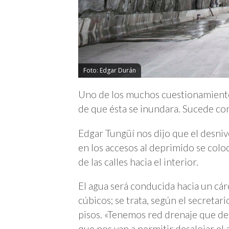
Foto: Edgar Durán
Uno de los muchos cuestionamientos 
de que ésta se inundara. Sucede con
Edgar Tungüí nos dijo que el desnive
en los accesos al deprimido se colo
de las calles hacia el interior.
El agua será conducida hacia un cá
cúbicos; se trata, según el secret
pisos. «Tenemos red drenaje que d
que nos van a permitir desalojar el a