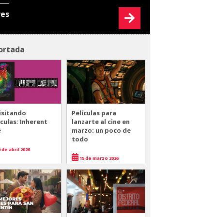
res
ortada
isitando
Películas para
ículas: Inherent
lanzarte al cine en
e
marzo: un poco de
todo
 de abril 2026
15 de marzo 2026