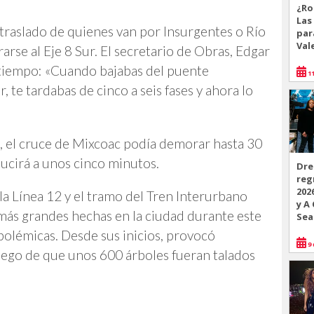
¿Ro
Las
 traslado de quienes van por Insurgentes o Río
par
Val
rse al Eje 8 Sur. El secretario de Obras, Edgar
n tiempo: «Cuando bajabas del puente
11
 te tardabas de cinco a seis fases y ahora lo
, el cruce de Mixcoac podía demorar hasta 30
ucirá a unos cinco minutos.
Dre
reg
202
 la Línea 12 y el tramo del Tren Interurbano
y A
 más grandes hechas en la ciudad durante este
Sea
polémicas. Desde sus inicios, provocó
9 
uego de que unos 600 árboles fueran talados