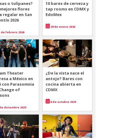
sas o tulipanes?
10 bares de cerveza y
 mejores flores
tap rooms en CDMX y
a regalar en San
EdoMex
entín 2026
29 de enero 2026
 de febrero 2026
am Theater
¿De la vista nace el
resa a México en
antojo? Bares con
6 con Parasomnia
cocina abierta en
 Change of
CDMX
sons
6 de octubre 2025
de diciembre 2025