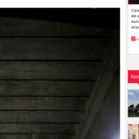
Con
en 
est
ata
2 
Not