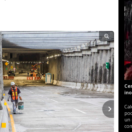
Cen
ino
Cal
poc
un 
com