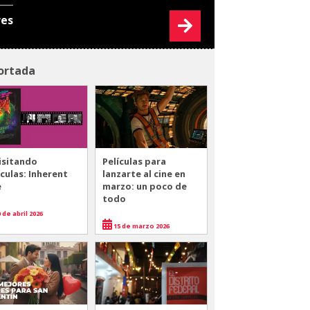
res
ortada
isitando
Películas para
ículas: Inherent
lanzarte al cine en
e
marzo: un poco de
todo
 de abril 2026
15 de marzo 2026