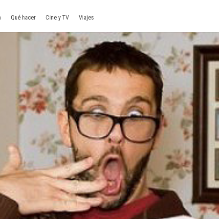
a
Qué hacer
Cine y TV
Viajes