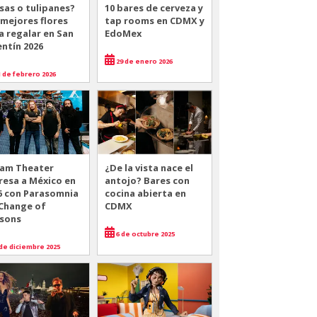
sas o tulipanes?
10 bares de cerveza y
 mejores flores
tap rooms en CDMX y
a regalar en San
EdoMex
entín 2026
29 de enero 2026
 de febrero 2026
am Theater
¿De la vista nace el
resa a México en
antojo? Bares con
6 con Parasomnia
cocina abierta en
 Change of
CDMX
sons
6 de octubre 2025
de diciembre 2025