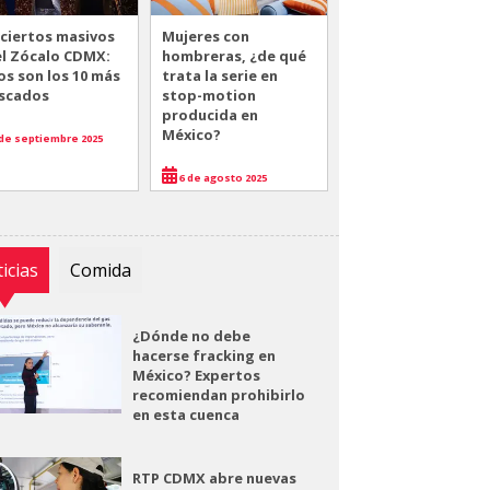
ciertos masivos
Mujeres con
el Zócalo CDMX:
hombreras, ¿de qué
os son los 10 más
trata la serie en
scados
stop-motion
producida en
México?
de septiembre 2025
6 de agosto 2025
icias
Comida
¿Dónde no debe
hacerse fracking en
México? Expertos
recomiendan prohibirlo
en esta cuenca
RTP CDMX abre nuevas