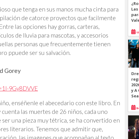
¿Ro
ocioso que tenga en sus manos mucha cinta para
Las
par
opilación de catorce proyectos que facilmente
Val
Entre las opciones hay gorras, carteras,
11
ículos de lluvia para mascotas, y accesorios
aquellas personas que frecuentemente tienen
ro ppuede ser su salvación.
rd Gorey
Dre
reg
202
v=1I-9Gy8DVVE
y A
Sea
niño, enséñenle el abecedario con este libro. En
9 
y cuenta las muertes de 26 niños, cada uno
 ser una pieza muy tétrica, se ha convertido en
ores literarios. Tenemos que admitir que,
ración, las imagenes que acompañan al texto