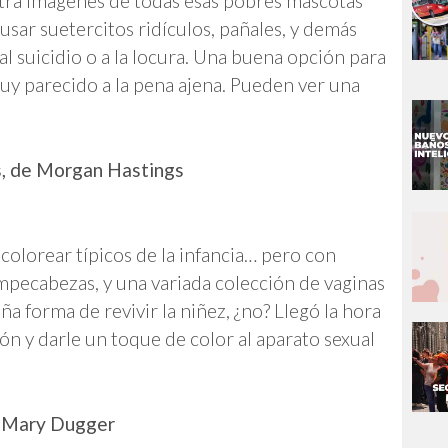
stra imágenes de todas esas pobres mascotas
 usar suetercitos ridículos, pañales, y demás
al suicidio o a la locura. Una buena opción para
muy parecido a la pena ajena. Pueden ver una
as, de Morgan Hastings
 colorear típicos de la infancia… pero con
ompecabezas, y una variada colección de vaginas
ña forma de revivir la niñez, ¿no? Llegó la hora
ión y darle un toque de color al aparato sexual
de Mary Dugger