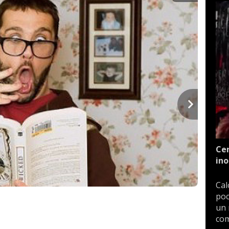
Cen
ino
Cal
poc
un 
com