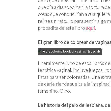
de lo que deberían. Este libro mue
que día a día soportan la tortura de
cosas que conducirían a cualquiera 
reírse un rato… o para sentir algo 
probadita de este libro
aquí
.
El gran libro de colorear de vagin
the big coloring book of vaginas (Especial)
Literalmente, uno de esos libros de
temática vaginal. Incluye juegos, r
listas para ser coloreadas. Una extra
de darle rienda suelta a la imaginac
femenino. O no.
La historia del pelo de lesbiana, 