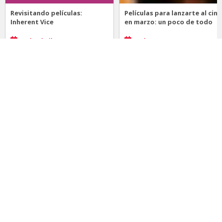
Revisitando películas:
Películas para lanzarte al cine
Inherent Vice
en marzo: un poco de todo
20 de abril 2026
15 de marzo 2026
Noticias
Comida