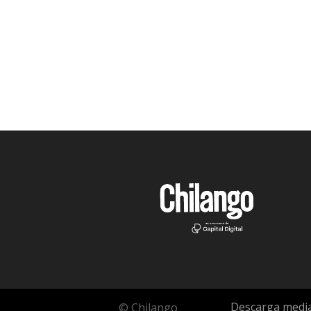
Descarga media
© Chilango