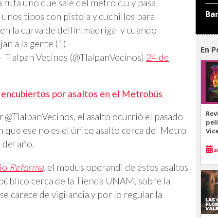
 ruta uno que sale del metro c.u y pasa
Ba
unos tipos con pistola y cuchillos para
 en la curva de delfín madrigal y cuando
n a la gente (1)
En P
 Tlalpan Vecinos (@TlalpanVecinos)
24 de
encubiertos por asaltos en el Metrobús
Rev
 @TlalpanVecinos, el asalto ocurrió el pasado
pel
 que ese no es el único asalto cerca del Metro
Vic
 del año.
20
rio
Reforma
, el modus operandi de estos asaltos
 público cerca de la Tienda UNAM, sobre la
e carece de vigilancia y por lo regular la