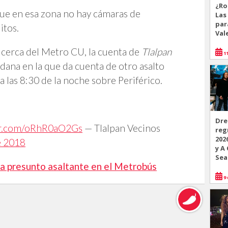
¿Ro
e en esa zona no hay cámaras de
Las
par
itos.
Val
o cerca del Metro CU, la cuenta de
Tlalpan
11
ana en la que da cuenta de otro asalto
 las 8:30 de la noche sobre Periférico.
Dre
ter.com/oRhR0aO2Gs
— Tlalpan Vecinos
reg
202
e 2018
y A
Sea
a presunto asaltante en el Metrobús
9 