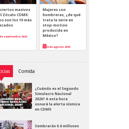
ciertos masivos
Mujeres con
el Zócalo CDMX:
hombreras, ¿de qué
os son los 10 más
trata la serie en
scados
stop-motion
producida en
México?
de septiembre 2025
6 de agosto 2025
icias
Comida
¿Cuándo es el Segundo
Simulacro Nacional
2026? A esta hora
sonará la alerta sísmica
en CDMX
Sembrarán 6.6 millones