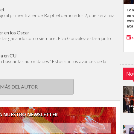
net
Con
jo al primer tráiler de Ralph el demoledor 2, que será una
en 
est
ata
r en los Oscar
estar ganando como siempre: Eiza González estará junto
2 
era en CU
én buscan las autoridades? Estos son los avances de la
Not
 MÁS DEL AUTOR
 A NUESTRO NEWSLETTER