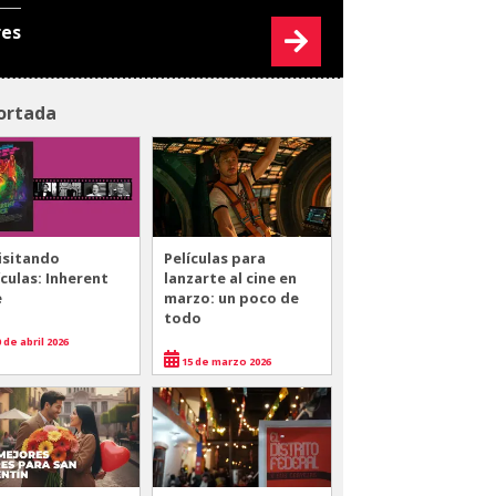
res
ortada
isitando
Películas para
ículas: Inherent
lanzarte al cine en
e
marzo: un poco de
todo
 de abril 2026
15 de marzo 2026