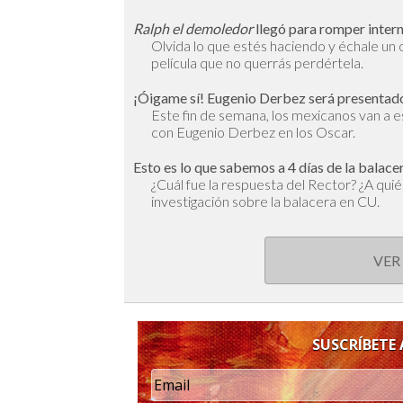
Ralph el demoledor
llegó para romper inter
Olvida lo que estés haciendo y échale un o
película que no querrás perdértela.
¡Óigame sí! Eugenio Derbez será presentado
Este fin de semana, los mexicanos van a 
con Eugenio Derbez en los Oscar.
Esto es lo que sabemos a 4 días de la balac
¿Cuál fue la respuesta del Rector? ¿A qui
investigación sobre la balacera en CU.
VER
SUSCRÍBETE