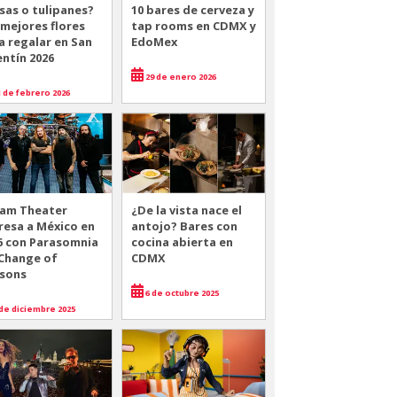
sas o tulipanes?
10 bares de cerveza y
 mejores flores
tap rooms en CDMX y
a regalar en San
EdoMex
entín 2026
29 de enero 2026
 de febrero 2026
am Theater
¿De la vista nace el
resa a México en
antojo? Bares con
6 con Parasomnia
cocina abierta en
 Change of
CDMX
sons
6 de octubre 2025
de diciembre 2025