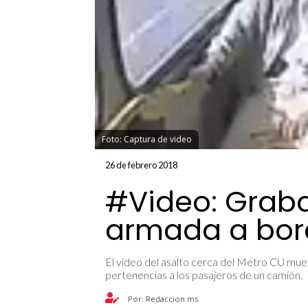
Foto: Captura de video
26 de febrero 2018
#Video: Grab
armada a bor
El video del asalto cerca del Metro CU mue
pertenencias a los pasajeros de un camión.
Por: Redaccion ms