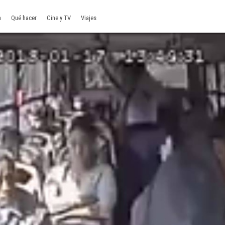
a
Qué hacer
Cine y TV
Viajes