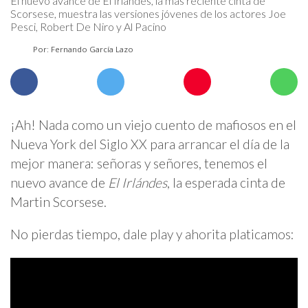
El nuevo avance de El Irlandés, la más reciente cinta de
Scorsese, muestra las versiones jóvenes de los actores Joe
Pesci, Robert De Niro y Al Pacino
Por: Fernando García Lazo
¡Ah! Nada como un viejo cuento de mafiosos en el
Nueva York del Siglo XX para arrancar el día de la
mejor manera: señoras y señores, tenemos el
nuevo avance de
El Irlándes
, la esperada cinta de
Martin Scorsese.
No pierdas tiempo, dale play y ahorita platicamos: