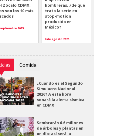
el Zócalo CDMX:
hombreras, ¿de qué
os son los 10 más
trata la serie en
scados
stop-motion
producida en
México?
 septiembre 2025
6 de agosto 2025
icias
Comida
¿Cuándo es el Segundo
Simulacro Nacional
2026? A esta hora
sonará la alerta sísmica
en CDMX
Sembrarán 6.6 millones
de árboles y plantas en
un día: así será la