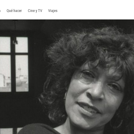
a
Qué hacer
Cine y TV
Viajes