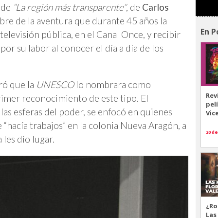
 de
“La región más transparente”
, de
Carlos
bre de la aventura que durante 45 años la
En P
televisión pública, en el Canal Once, y recibir
r su labor al conocer el día a día de los
ró que la
UNESCO
lo nombrara como
Rev
primer reconocimiento de este tipo. El
pel
 las esferas del poder, se enfocó en quienes
Vic
 “hacía trabajos” en la colonia Nueva Aragón, a
20 de
 les dio lugar.
¿Ro
Las