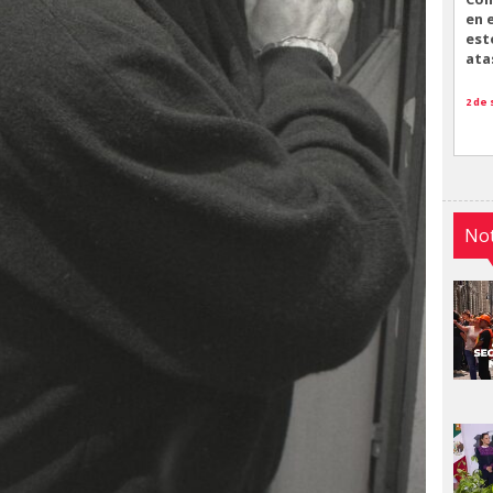
en 
est
ata
2 de
Not