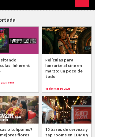
ortada
isitando
Películas para
ículas: Inherent
lanzarte al cine en
e
marzo: un poco de
todo
 abril 2026
15 de marzo 2026
sas o tulipanes?
10 bares de cerveza y
 mejores flores
tap rooms en CDMX y