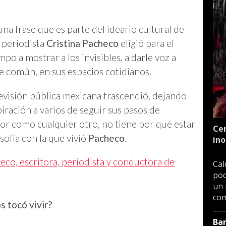
una frase que es parte del ideario cultural de
 periodista
Cristina Pacheco
eligió para el
o a mostrar a los invisibles, a darle voz a
te común, en sus espacios cotidianos.
elevisión pública mexicana trascendió, dejando
iración a varios de seguir sus pasos de
idor como cualquier otro, no tiene por qué estar
Cen
osofía con la que vivió
Pacheco
.
ino
eco, escritora, periodista y conductora de
Cal
poc
un 
com
s tocó vivir?
Ba