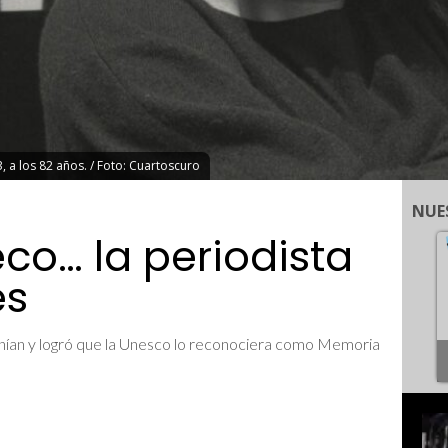
 a los 82 años. / Foto: Cuartoscuro
NUE
co… la periodista
es
 tenían y logró que la Unesco lo reconociera como Memoria