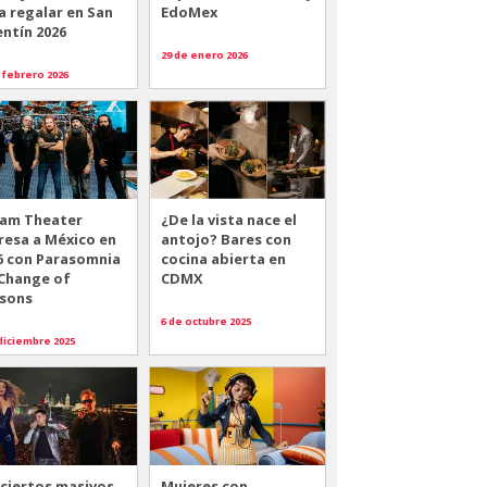
a regalar en San
EdoMex
entín 2026
29 de enero 2026
 febrero 2026
am Theater
¿De la vista nace el
resa a México en
antojo? Bares con
6 con Parasomnia
cocina abierta en
 Change of
CDMX
sons
6 de octubre 2025
diciembre 2025
ciertos masivos
Mujeres con