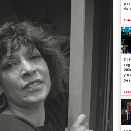
par
Val
11 de
Dre
reg
202
y A
Sea
9 de 
Con