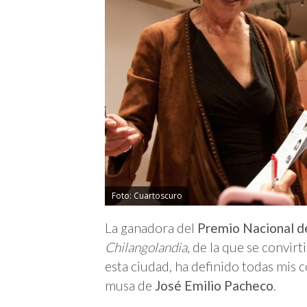
Foto: Cuartoscuro
La ganadora del
Premio Nacional d
Chilangolandia
, de la que se convirt
esta ciudad, ha definido todas mis 
musa de
José Emilio Pacheco
.