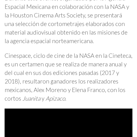
Espacial Mexicana en colaboración con la NASA y
la Houston Cinema Arts Society, se presentará
una selección de cortometrajes elaborados con
material audiovisual obtenido en las misiones de
la agencia espacial norteamericana.
Cinespace, ciclo de cine de la NASA en la Cineteca,
es un certamen que se realiza de manera anual y
del cual en sus dos ediciones pasadas (2017 y
2018), resultaron ganadores los realizadores
mexicanos, Alex Moreno y Elena Franco, con los
cortos
Juanita
y
Apizaco
.