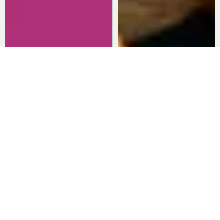
Revisitando películas:
Películas para lanzarte al cine
Inherent Vice
en marzo: un poco de todo
20 de abril 2026
15 de marzo 2026
Noticias
Comida