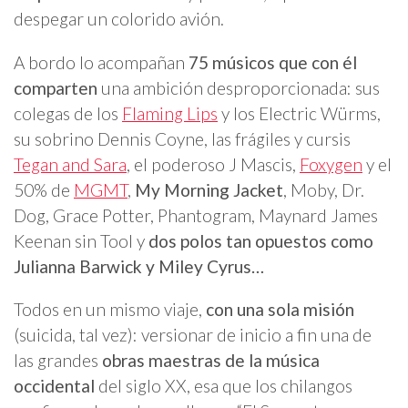
despegar un colorido avión.
A bordo lo acompañan
75 músicos que con él
comparten
una ambición desproporcionada: sus
colegas de los
Flaming Lips
y los Electric Würms,
su sobrino Dennis Coyne, las frágiles y cursis
Tegan and Sara
, el poderoso J Mascis,
Foxygen
y el
50% de
MGMT
,
My Morning Jacket
, Moby, Dr.
Dog, Grace Potter, Phantogram, Maynard James
Keenan sin Tool y
dos polos tan opuestos como
Julianna Barwick y Miley Cyrus…
Todos en un mismo viaje,
con una sola misión
(suicida, tal vez): versionar de inicio a fin una de
las grandes
obras maestras de la música
occidental
del siglo XX, esa que los chilangos