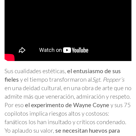
Sus cualidades estéticas,
el entusiasmo de sus
fieles
y el tiempo transformaron al
Sgt. Pepper’s
en una deidad cultural, en una obra de arte que no
admite más que veneración, admiración y respeto.
Por eso
el experimento de Wayne Coyne
y sus 75
copilotos implica riesgos altos y costosos:
fanáticos los han insultado y críticos condenado.
Yo aplaudo su valor,
se necesitan huevos para