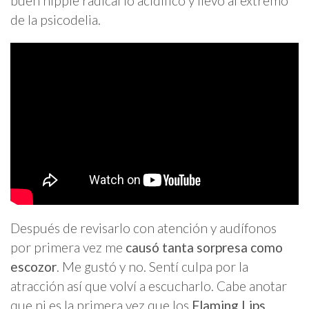
buen hippie radical lo acidificó y llevó al extremo
de la psicodelia.
Después de revisarlo con atención y audífonos
por primera vez me
causó tanta sorpresa como
escozor
. Me gustó y no. Sentí culpa por la
atracción así que volví a escucharlo. Cabe anotar
que ni es la primera vez que los
Flaming Lips