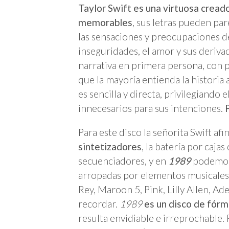
Taylor Swift es una virtuosa cread
memorables
, sus letras pueden pa
las sensaciones y preocupaciones d
inseguridades, el amor y sus deriva
narrativa en primera persona, con p
que la mayoría entienda la historia 
es sencilla y directa, privilegiand
innecesarios para sus intenciones.
Para este disco la señorita Swift afin
sintetizadores
, la batería por caja
secuenciadores, y en
1989
podemos 
arropadas por elementos musicales 
Rey, Maroon 5, Pink, Lilly Allen, 
recordar.
1989
es un disco de fórm
resulta envidiable e irreprochable.