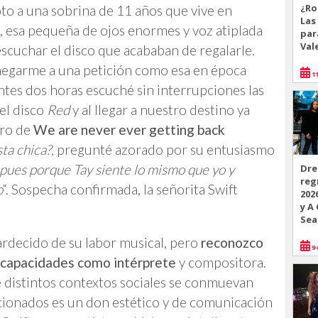
¿Ro
o a una sobrina de 11 años que vive en
Las
e, esa pequeña de ojos enormes y voz atiplada
par
Val
cuchar el disco que acababan de regalarle.
egarme a una petición como esa en época
11
entes dos horas escuché sin interrupciones las
del disco
Red
y al llegar a nuestro destino ya
oro de
We are never ever getting back
sta chica?,
pregunté azorado por su entusiasmo
pues porque Tay siente lo mismo que yo y
Dre
reg
o
“. Sospecha confirmada, la señorita Swift
202
y A
Sea
nardecido de su labor musical, pero
reconozco
9 
y capacidades como intérprete
y compositora.
 distintos contextos sociales se conmuevan
cionados es un don estético y de comunicación