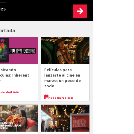
res
ortada
isitando
Películas para
ículas: Inherent
lanzarte al cine en
e
marzo: un poco de
todo
 de abril 2026
15 de marzo 2026