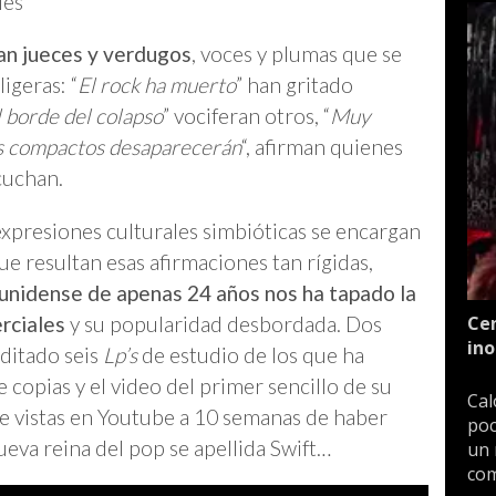
es
an jueces y verdugos
, voces y plumas que se
igeras: “
El rock ha muerto
” han gritado
l borde del colapso
” vociferan otros, “
Muy
cos compactos desaparecerán
“, afirman quienes
cuchan.
expresiones culturales simbióticas se encargan
ue resultan esas afirmaciones tan rígidas,
unidense de apenas 24 años nos ha tapado la
rciales
y su popularidad desbordada. Dos
Cen
ino
ditado seis
Lp’s
de estudio de los que ha
copias y el video del primer sencillo de su
Cal
de vistas en Youtube a 10 semanas de haber
poc
ueva reina del pop se apellida Swift…
un 
com