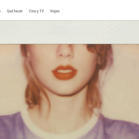
a
Qué hacer
Cine y TV
Viajes