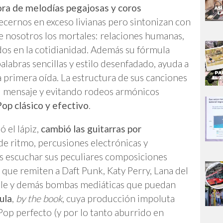
ora de melodías pegajosas y coros
recernos en exceso livianas pero sintonizan con
e nosotros los mortales: relaciones humanas,
dos en la cotidianidad. Además su fórmula
alabras sencillas y estilo desenfadado, ayuda a
a primera oída. La estructura de sus canciones
o el mensaje y evitando rodeos armónicos
Pop clásico y efectivo
.
ó el lápiz,
cambió las guitarras por
s de ritmo, percusiones electrónicas y
escuchar sus peculiares composiciones
que remiten a Daft Punk, Katy Perry, Lana del
Adele y demás bombas mediáticas que puedan
ula
,
by the book
, cuya producción impoluta
 Pop perfecto (y por lo tanto aburrido en