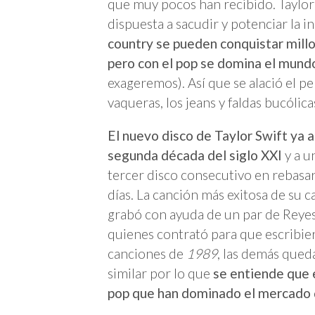
que muy pocos han recibido. Taylor 
dispuesta a sacudir y potenciar la i
country se pueden conquistar mill
pero con el pop se domina el mund
exageremos). Así que se alació el p
vaqueras, los jeans y faldas bucólic
El nuevo disco de Taylor Swift ya a
segunda década del siglo XXI
y a u
tercer disco consecutivo en rebasar
días. La canción más exitosa de su c
grabó con ayuda de un par de Reyes
quienes contrató para que escribier
canciones de
1989
, las demás que
similar por lo que
se entiende que e
pop que han dominado el mercado 