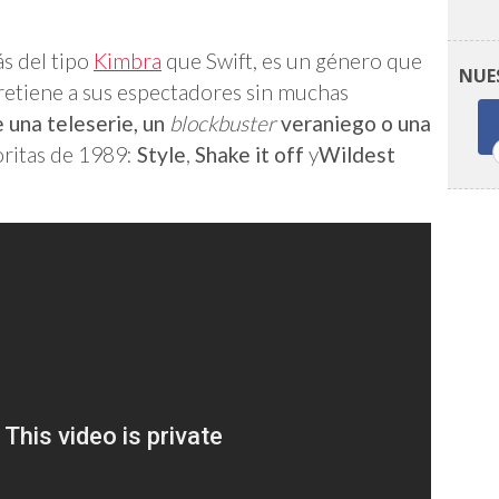
s del tipo
Kimbra
que Swift, es un género que
NUE
retiene a sus espectadores sin muchas
 una teleserie, un
blockbuster
veraniego o una
oritas de 1989:
Style
,
Shake it off
y
Wildest