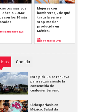
ciertos masivos
Mujeres con
el Zócalo CDMX:
hombreras, ¿de qué
os son los 10 más
trata la serie en
scados
stop-motion
producida en
México?
de septiembre 2025
6 de agosto 2025
icias
Comida
Esta pick-up se renueva
para seguir siendo la
consentida de
cualquier terreno
Ciclosporiasis en
México: Salud da