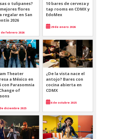
sas o tulipanes?
10 bares de cerveza y
 mejores flores
tap rooms en CDMX y
a regalar en San
EdoMex
entín 2026
29 de enero 2026
 de febrero 2026
am Theater
¿De la vista nace el
resa a México en
antojo? Bares con
6 con Parasomnia
cocina abierta en
 Change of
CDMX
sons
6 de octubre 2025
de diciembre 2025