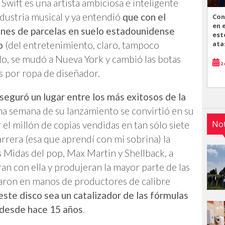
Swift es una artista ambiciosa e inteligente
ndustria musical y ya entendió
que con el
Con
en 
ones de parcelas en suelo estadounidense
est
o
(del entretenimiento, claro, tampoco
ata
elo, se mudó a Nueva York y cambió las botas
2 
as por ropa de diseñador.
seguró un lugar entre los más exitosos de la
na semana de su lanzamiento se convirtió en su
Not
 el millón de copias vendidas en tan sólo siete
arrera (esa que aprendí con mi sobrina) la
 Midas del pop, Max Martin y Shellback, a
an con ella y produjeran la mayor parte de las
daron en manos de productores de calibre
ste disco sea un catalizador de las fórmulas
desde hace 15 años
.