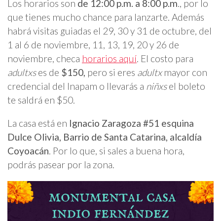
Los horarios son
de 12:00 p.m. a 8:00 p.m
., por lo
que tienes mucho chance para lanzarte. Además
habrá visitas guiadas el 29, 30 y 31 de octubre, del
1 al 6 de noviembre, 11, 13, 19, 20 y 26 de
noviembre, checa
horarios aquí
. El costo para
adultxs
es de
$150,
pero si eres
adultx
mayor con
credencial del Inapam o llevarás a
niñxs
el boleto
te saldrá en $50.
La casa está en
Ignacio Zaragoza #51 esquina
Dulce Olivia, Barrio de Santa Catarina, alcaldía
Coyoacán
. Por lo que, si sales a buena hora,
podrás pasear por la zona.