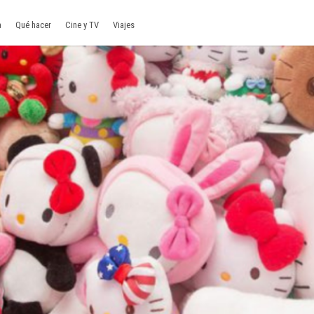
a
Qué hacer
Cine y TV
Viajes