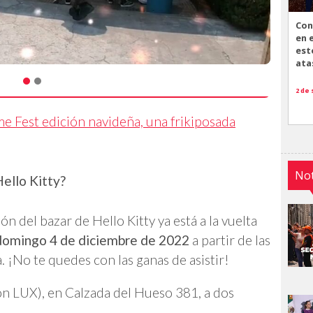
Con
en 
est
ata
2 de
ime Fest edición navideña, una frikiposada
Not
ello Kitty?
ón del bazar de Hello Kitty ya está a la vuelta
domingo 4 de diciembre de 2022
a partir de las
¡No te quedes con las ganas de asistir!
 LUX), en Calzada del Hueso 381, a dos