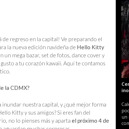
á de regreso en la capital! Ve preparando el
ara la nueva edición navideña de
Hello Kitty
con un mega bazar, set de fotos, dance cover y
gusto a tu corazón kawaii. Aquí te contamos
tico.
Cen
 de la CDMX?
ino
 inundar nuestra capital, y ¿qué mejor forma
Cal
poc
llo Kitty y sus amigos? Si eres fan del
un 
o, no lo pienses más y aparta
el próximo 4 de
com
te aguardan muchas sorpresas.