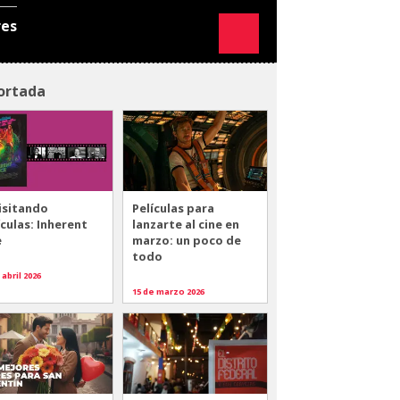
res
ortada
isitando
Películas para
ículas: Inherent
lanzarte al cine en
e
marzo: un poco de
todo
 abril 2026
15 de marzo 2026