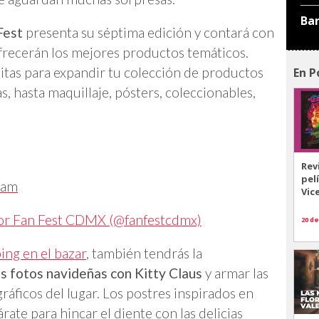
Ba
Fest
presenta su séptima edición y contará con
ofrecerán los mejores productos temáticos.
itas para expandir tu colección de productos
En P
s, hasta maquillaje, pósters, coleccionables,
Rev
pel
ram
Vic
por Fan Fest CDMX (@fanfestcdmx)
20 de
ing en el bazar
, también tendrás la
s fotos navideñas con Kitty Claus
y armar las
gráficos del lugar. Los postres inspirados en
rate para hincar el diente con las delicias