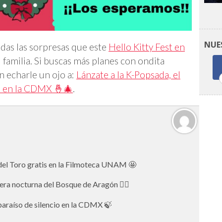
NUE
odas las sorpresas que este
Hello Kitty Fest en
u familia. Si buscas más planes con ondita
in echarle un ojo a:
Lánzate a la K-Popsada, el
p en la CDMX 🤞🎄
.
 del Toro gratis en la Filmoteca UNAM 🤩
rrera nocturna del Bosque de Aragón 🏃‍♂️
 paraíso de silencio en la CDMX 🍃