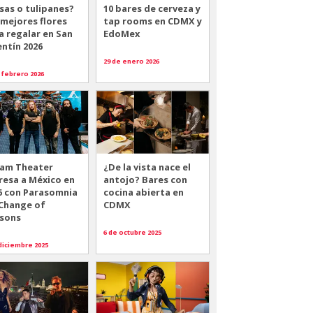
sas o tulipanes?
10 bares de cerveza y
 mejores flores
tap rooms en CDMX y
a regalar en San
EdoMex
entín 2026
29 de enero 2026
 febrero 2026
am Theater
¿De la vista nace el
resa a México en
antojo? Bares con
6 con Parasomnia
cocina abierta en
 Change of
CDMX
sons
6 de octubre 2025
diciembre 2025