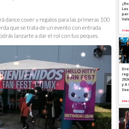
¿Ro
Las
par
rá dance cover y regalos para las primeras 100
Val
erda que se trata de un evento con entrada
11 de
 podrás lanzarte a dar el rol con tus peques.
Dre
reg
202
y A
Sea
9 de 