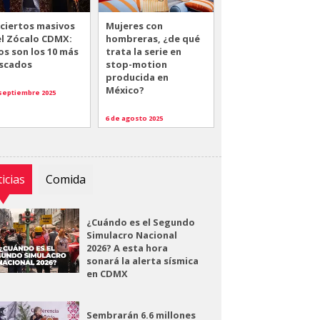
ciertos masivos
Mujeres con
el Zócalo CDMX:
hombreras, ¿de qué
os son los 10 más
trata la serie en
scados
stop-motion
producida en
México?
 septiembre 2025
6 de agosto 2025
icias
Comida
¿Cuándo es el Segundo
Simulacro Nacional
2026? A esta hora
sonará la alerta sísmica
en CDMX
Sembrarán 6.6 millones