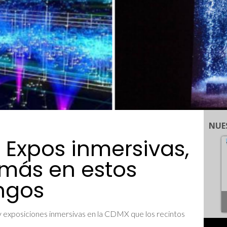
NUE
n! Expos inmersivas,
 más en estos
angos
 y exposiciones inmersivas en la CDMX que los recintos