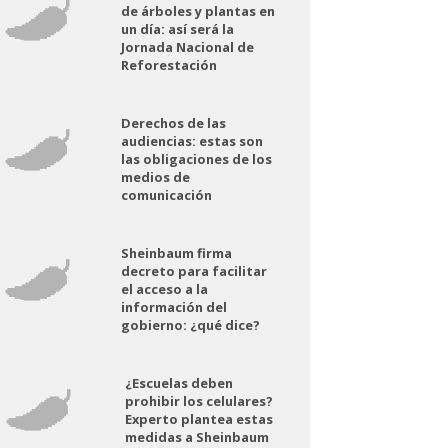
de árboles y plantas en
un día: así será la
Jornada Nacional de
Reforestación
Derechos de las
audiencias: estas son
las obligaciones de los
medios de
comunicación
Sheinbaum firma
decreto para facilitar
el acceso a la
información del
gobierno: ¿qué dice?
¿Escuelas deben
prohibir los celulares?
Experto plantea estas
medidas a Sheinbaum