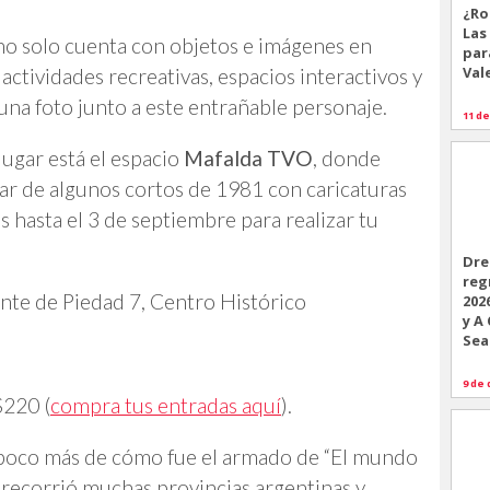
¿Ro
Las
no solo cuenta con objetos e imágenes en
par
Val
actividades recreativas, espacios interactivos y
una foto junto a este entrañable personaje.
11 de
lugar está el espacio
Mafalda TVO
, donde
utar de algunos cortos de 1981 con caricaturas
 hasta el 3 de septiembre para realizar tu
Dre
reg
te de Piedad 7, Centro Histórico
202
y A
Sea
9 de 
$220 (
compra tus entradas aquí
).
 poco más de cómo fue el armado de “El mundo
 recorrió muchas provincias argentinas y