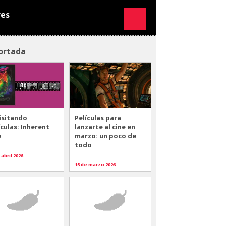
res
ortada
isitando
Películas para
ículas: Inherent
lanzarte al cine en
e
marzo: un poco de
todo
 abril 2026
15 de marzo 2026