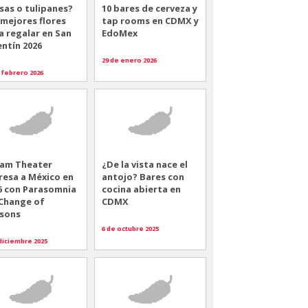
sas o tulipanes?
10 bares de cerveza y
 mejores flores
tap rooms en CDMX y
a regalar en San
EdoMex
entín 2026
29 de enero 2026
 febrero 2026
am Theater
¿De la vista nace el
resa a México en
antojo? Bares con
6 con Parasomnia
cocina abierta en
 Change of
CDMX
sons
6 de octubre 2025
diciembre 2025