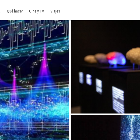
a
Qué hacer
Cine y TV
Viajes