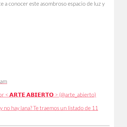
e a conocer este asombroso espacio de luz y
ram
< 𝗔𝗥𝗧𝗘 𝗔𝗕𝗜𝗘𝗥𝗧𝗢 > (@arte_abierto)
 y no hay lana? Te traemos un listado de 11