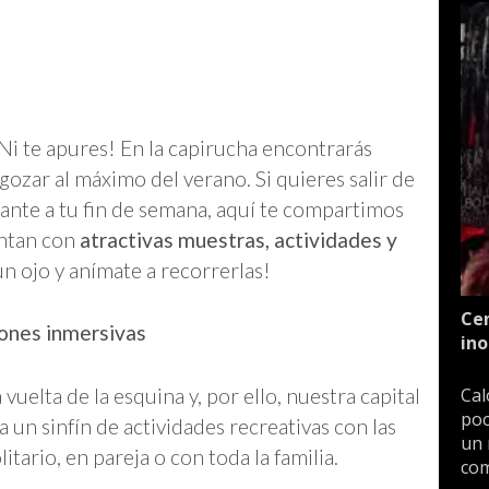
 ¡Ni te apures! En la capirucha encontrarás
gozar al máximo del verano. Si quieres salir de
sante a tu fin de semana, aquí te compartimos
entan con
atractivas muestras, actividades y
un ojo y anímate a recorrerlas!
Cen
ones inmersivas
ino
vuelta de la esquina y, por ello, nuestra capital
Cal
poc
 un sinfín de actividades recreativas con las
un 
tario, en pareja o con toda la familia.
com