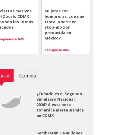
ciertos masivos
Mujeres con
el Zócalo CDMX:
hombreras, ¿de qué
os son los 10 más
trata la serie en
scados
stop-motion
producida en
México?
 septiembre 2025
6 de agosto 2025
icias
Comida
¿Cuándo es el Segundo
Simulacro Nacional
2026? A esta hora
sonará la alerta sísmica
en CDMX
Sembrarán 6.6 millones