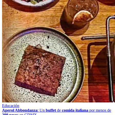
Educación
Aperol Abbondanza
: Un
buffet
de
comida italiana
por menos de
200 pesos
en CDMX