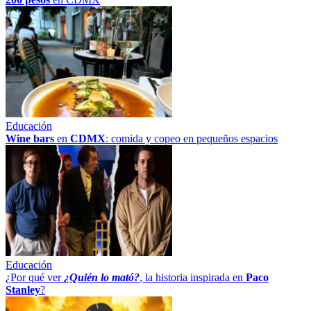
Educación
Wine bars
en
CDMX
: comida y copeo en pequeños espacios
Educación
¿Por qué ver
¿Quién lo mató?
, la historia inspirada en
Paco
Stanley
?