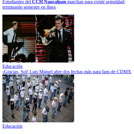
Estudiantes del
CCH
Naucalpan
marchan para exigir seguridad;
terminarán semestre en línea
Educación
¡Gracias, Sol! Luis Miguel abre dos fechas más para fans de CDMX
Educación