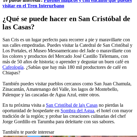
Te puede interesar:
Pueblos mágicos y con encanto que puedes
visitar en el Tren Interurbano
¿Qué se puede hacer en San Cristóbal de
las Casas?
San Cris es un lugar perfecto para recorrer a pie y maravillarte con
sus calles empedradas. Puedes visitar la Catedral de San Cristóbal y
Los Portales, el Museo Mesoamericano del Jade o maravillarte con
los colores y productos del Mercado José Castillo Tiélemans, con
más de 50 años de historia; o aprender y degustar un buen café en
Cafeología
. ¿Sabías que hay más 180 mil productores de café en
Chiapas?
También puedes visitar pueblos cercanos como San Juan Chamula,
Zinacantán, Amatenango del Valle, los lagos de Montebello,
Palenque y las cascadas de Agua Azul, entre otros.
En tu próxima visita a
San Cristóbal de la|s Casas
no pierdas la
oportunidad de hospedarte en
Sombra del Agua
, el hotel con mayor
tradición de la región; y probar las creaciones culinarias del chef
Jorge Gordillo en Tarumba para deleitarte con sus sabores.
También te puede interesar