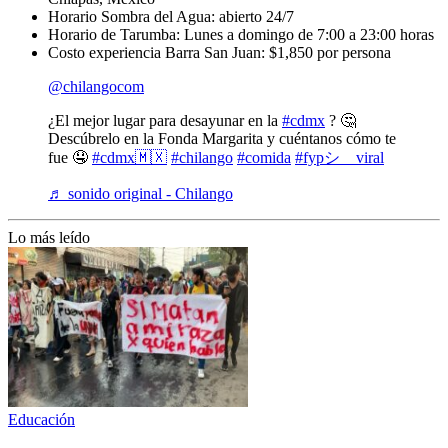
Horario Sombra del Agua: abierto 24/7
Horario de Tarumba: Lunes a domingo de 7:00 a 23:00 horas
Costo experiencia Barra San Juan: $1,850 por persona
@chilangocom
¿El mejor lugar para desayunar en la
#cdmx
? 🤔
Descúbrelo en la Fonda Margarita y cuéntanos cómo te
fue 🤤
#cdmx🇲🇽
#chilango
#comida
#fypシ゚viral
♬ sonido original - Chilango
Lo más leído
Educación