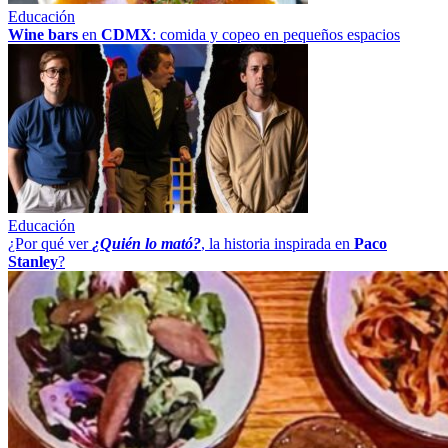
Educación
Wine bars
en
CDMX
: comida y copeo en pequeños espacios
Educación
¿Por qué ver
¿Quién lo mató?
, la historia inspirada en
Paco
Stanley
?