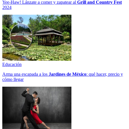
Yee-Haw! Lánzate a comer y zapatear al
Grill and Country Fest
2024
Educación
Arma una escapada a los
Jardines de México
: qué hacer, precio y
cómo llegar