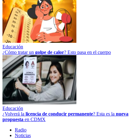
Educación
¿Cómo tratar un
golpe
de
calor
? Esto pasa en el cuerpo
Educación
¿Volverá la
licencia de conducir permanente
? Esta es la
nueva
propuesta
en CDMX
Radio
Noticias