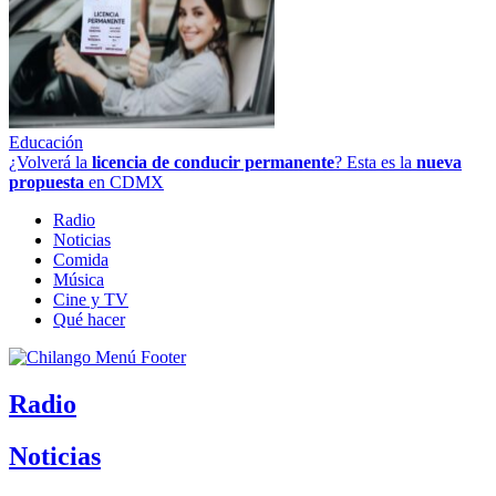
Educación
¿Volverá la
licencia de conducir permanente
? Esta es la
nueva
propuesta
en CDMX
Radio
Noticias
Comida
Música
Cine y TV
Qué hacer
Radio
Noticias