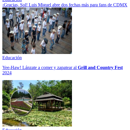
¡Gracias, Sol! Luis Miguel abre dos fechas más para fans de CDMX
Educación
Yee-Haw! Lánzate a comer y zapatear al
Grill and Country Fest
2024