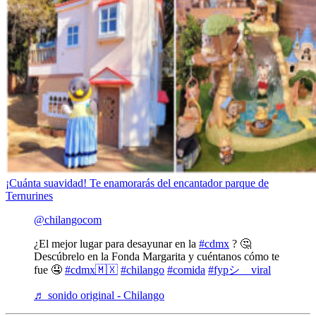
¡Cuánta suavidad! Te enamorarás del encantador parque de
Ternurines
@chilangocom
¿El mejor lugar para desayunar en la
#cdmx
? 🤔
Descúbrelo en la Fonda Margarita y cuéntanos cómo te
fue 🤤
#cdmx🇲🇽
#chilango
#comida
#fypシ゚viral
♬ sonido original - Chilango