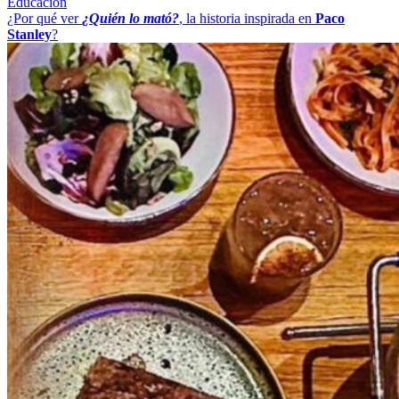
Educación
¿Por qué ver
¿Quién lo mató?
, la historia inspirada en
Paco
Stanley
?