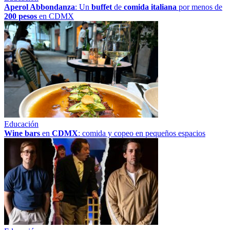
Aperol Abbondanza
: Un
buffet
de
comida italiana
por menos de
200 pesos
en CDMX
Educación
Wine bars
en
CDMX
: comida y copeo en pequeños espacios