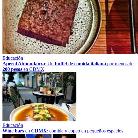
Educación
Aperol Abbondanza
: Un
buffet
de
comida italiana
por menos de
200 pesos
en CDMX
Educación
Wine bars
en
CDMX
: comida y copeo en pequeños espacios