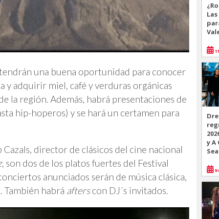
¿Ro
Las
par
Val
11
 tendrán una buena oportunidad para conocer
 y adquirir miel, café y verduras orgánicas
 de la región. Además, habrá presentaciones de
hasta hip-hoperos) y se hará un certamen para
Dre
reg
202
y A
 Cazals, director de clásicos del cine nacional
Sea
z
, son dos de los platos fuertes del Festival
9 
conciertos anunciados serán de música clásica,
ck. También habrá
afters
con DJ´s invitados.