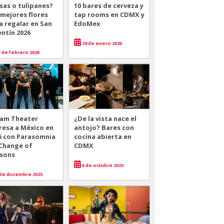
sas o tulipanes?
10 bares de cerveza y
 mejores flores
tap rooms en CDMX y
a regalar en San
EdoMex
entín 2026
29 de enero 2026
 de febrero 2026
am Theater
¿De la vista nace el
resa a México en
antojo? Bares con
6 con Parasomnia
cocina abierta en
 Change of
CDMX
sons
6 de octubre 2025
de diciembre 2025