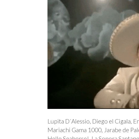
Lupita D´Alessio, Diego el Cigala, E
Mariachi Gama 1000, Jarabe de Palo
Hello Seahorse!, La Sonora Santaner