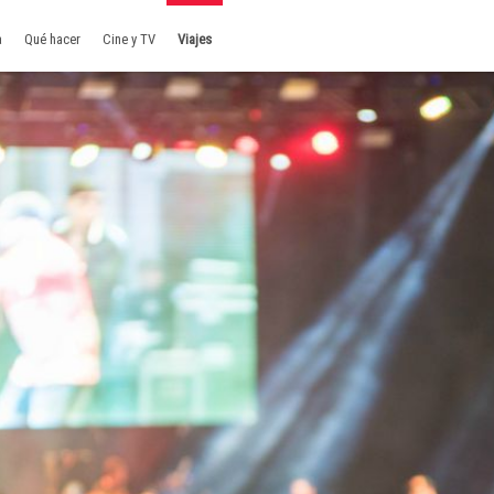
a
Qué hacer
Cine y TV
Viajes