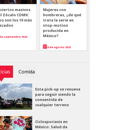
ciertos masivos
Mujeres con
el Zócalo CDMX:
hombreras, ¿de qué
os son los 10 más
trata la serie en
scados
stop-motion
producida en
México?
de septiembre 2025
6 de agosto 2025
icias
Comida
Esta pick-up se renueva
para seguir siendo la
consentida de
cualquier terreno
Ciclosporiasis en
México: Salud da