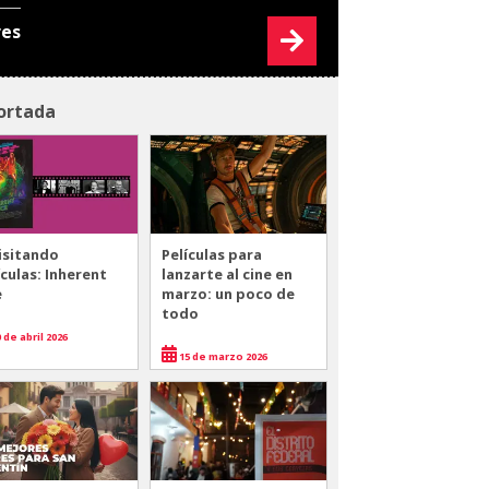
res
ortada
isitando
Películas para
ículas: Inherent
lanzarte al cine en
e
marzo: un poco de
todo
 de abril 2026
15 de marzo 2026