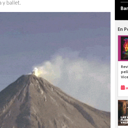
 y ballet.
Ba
En P
Rev
pel
Vic
20