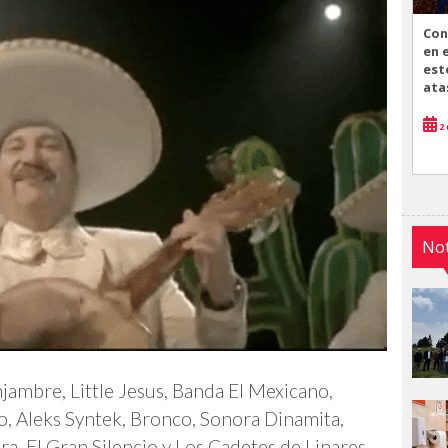
Con
en 
est
ata
2 
Not
njambre, Little Jesus, Banda El Mexicano,
, Aleks Syntek, Bronco, Sonora Dinamita,
a, El Gran Silencio y Los Cadetes de Linares