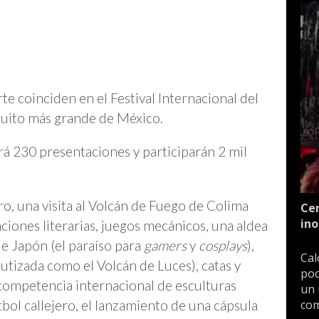
te coinciden en el Festival Internacional del
atuito más grande de México.
rá 230 presentaciones y participarán 2 mil
o, una visita al Volcán de Fuego de Colima
Cen
ino
ciones literarias, juegos mecánicos, una aldea
 de Japón (el paraíso para
gamers
y
cosplays
),
Cal
utizada como el Volcán de Luces), catas y
poc
competencia internacional de esculturas
un 
utbol callejero, el lanzamiento de una cápsula
com