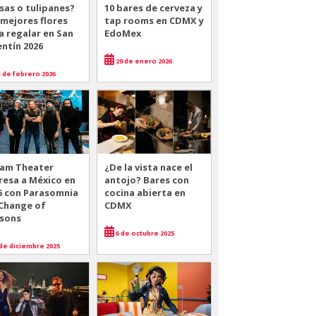
sas o tulipanes?
10 bares de cerveza y
 mejores flores
tap rooms en CDMX y
a regalar en San
EdoMex
entín 2026
29 de enero 2026
 de febrero 2026
am Theater
¿De la vista nace el
resa a México en
antojo? Bares con
6 con Parasomnia
cocina abierta en
 Change of
CDMX
sons
6 de octubre 2025
de diciembre 2025