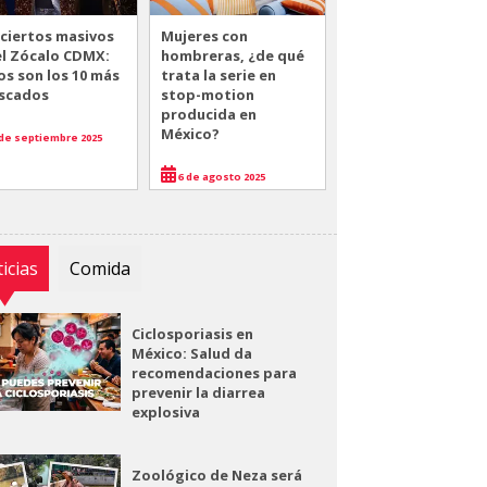
ciertos masivos
Mujeres con
el Zócalo CDMX:
hombreras, ¿de qué
os son los 10 más
trata la serie en
scados
stop-motion
producida en
México?
de septiembre 2025
6 de agosto 2025
icias
Comida
Ciclosporiasis en
México: Salud da
recomendaciones para
prevenir la diarrea
explosiva
Zoológico de Neza será