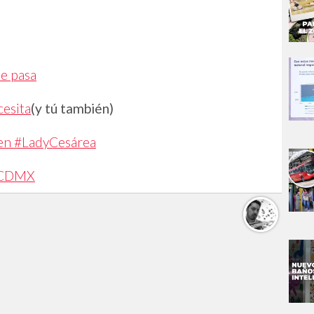
le pasa
cesita
(y tú también)
 en #LadyCesárea
a CDMX