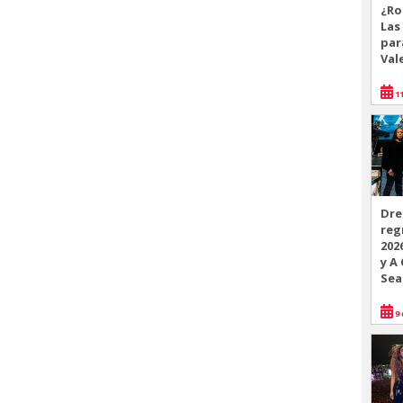
¿Ro
Las
par
Val
11
Dre
reg
202
y A
Sea
9 