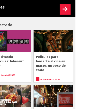
res
ortada
isitando
Películas para
ículas: Inherent
lanzarte al cine en
e
marzo: un poco de
todo
 de abril 2026
15 de marzo 2026