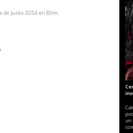
s de junio 2016 en Blim.
a
Cen
ino
Cal
poc
un 
com