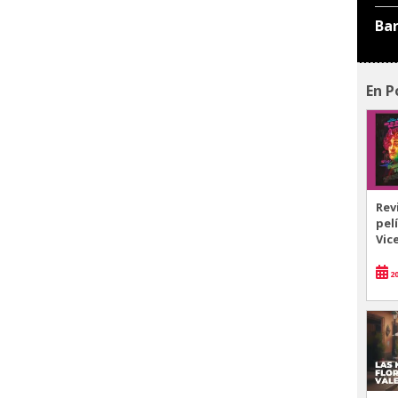
Ba
En P
Rev
pel
Vic
20