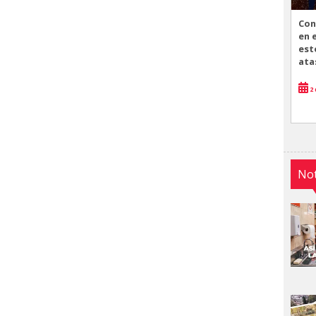
Con
en 
est
ata
2 
Not