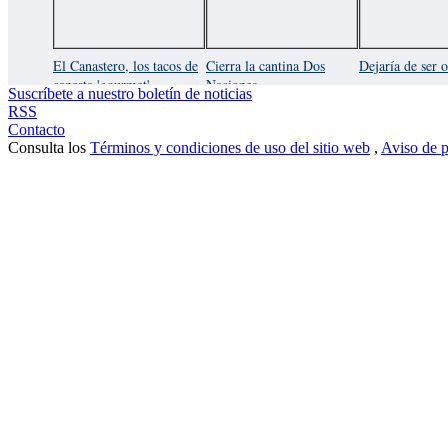
El Canastero, los tacos de
Cierra la cantina Dos
Dejaría de ser o
canasta 'gourmet'
Naciones
Suscríbete a nuestro boletín de noticias
RSS
Contacto
Consulta los
Términos y condiciones de uso del sitio web
,
Aviso de p