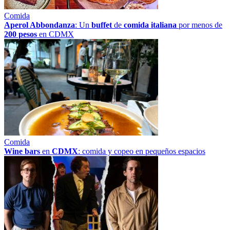
Comida
Aperol Abbondanza
: Un
buffet
de
comida italiana
por menos de
200 pesos
en CDMX
Comida
Wine bars
en
CDMX
: comida y copeo en pequeños espacios