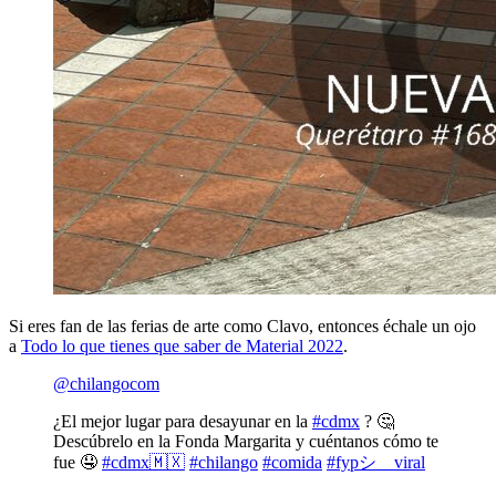
Si eres fan de las ferias de arte como Clavo, entonces échale un ojo
a
Todo lo que tienes que saber de Material 2022
.
@chilangocom
¿El mejor lugar para desayunar en la
#cdmx
? 🤔
Descúbrelo en la Fonda Margarita y cuéntanos cómo te
fue 🤤
#cdmx🇲🇽
#chilango
#comida
#fypシ゚viral