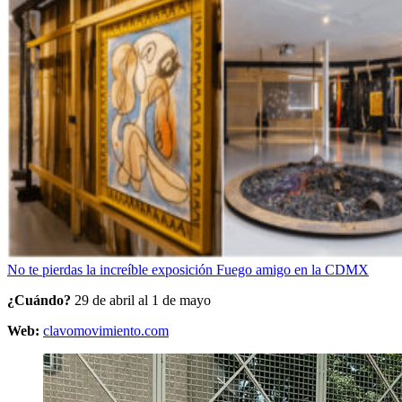
No te pierdas la increíble exposición Fuego amigo en la CDMX
¿Cuándo?
29 de abril al 1 de mayo
Web:
clavomovimiento.com