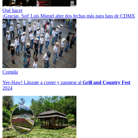
Qué hacer
¡Gracias, Sol! Luis Miguel abre dos fechas más para fans de CDMX
Comida
Yee-Haw! Lánzate a comer y zapatear al
Grill and Country Fest
2024