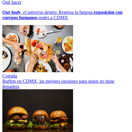
Qué hacer
Our body
, el universo dentro
: Regresa la famosa
exposición con
cuerpos humanos
reales a CDMX
Comida
Buffets en CDMX, las mejores opciones para quien no tiene
llenadera