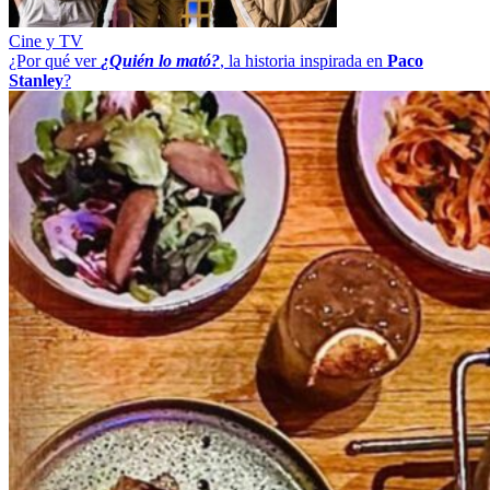
Cine y TV
¿Por qué ver
¿Quién lo mató?
, la historia inspirada en
Paco
Stanley
?