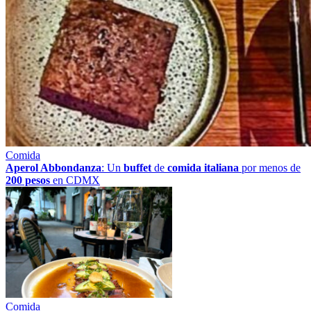
Comida
Aperol Abbondanza
: Un
buffet
de
comida italiana
por menos de
200 pesos
en CDMX
Comida