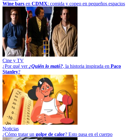
Wine bars
en
CDMX
: comida y copeo en pequeños espacios
Cine y TV
¿Por qué ver
¿Quién lo mató?
, la historia inspirada en
Paco
Stanley
?
Noticias
¿Cómo tratar un
golpe
de
calor
? Esto pasa en el cuerpo