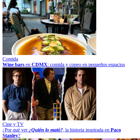
Comida
Wine bars
en
CDMX
: comida y copeo en pequeños espacios
Cine y TV
¿Por qué ver
¿Quién lo mató?
, la historia inspirada en
Paco
Stanley
?