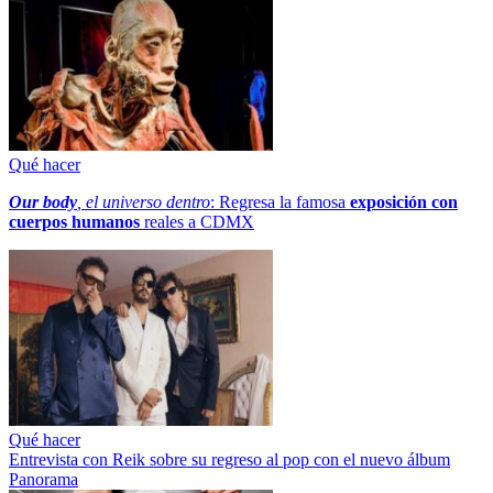
Qué hacer
Our body
, el universo dentro
: Regresa la famosa
exposición con
cuerpos humanos
reales a CDMX
Qué hacer
Entrevista con Reik sobre su regreso al pop con el nuevo álbum
Panorama