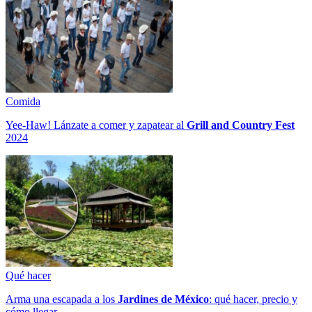
Comida
Yee-Haw! Lánzate a comer y zapatear al
Grill and Country Fest
2024
Qué hacer
Arma una escapada a los
Jardines de México
: qué hacer, precio y
cómo llegar