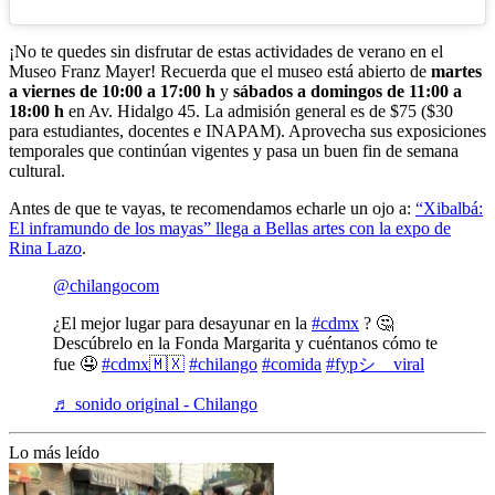
¡No te quedes sin disfrutar de estas actividades de verano en el
Museo Franz Mayer! Recuerda que el museo está abierto de
martes
a viernes de 10:00 a 17:00 h
y
sábados a domingos de 11:00 a
18:00 h
en Av. Hidalgo 45. La admisión general es de $75 ($30
para estudiantes, docentes e INAPAM). Aprovecha sus exposiciones
temporales que continúan vigentes y pasa un buen fin de semana
cultural.
Antes de que te vayas, te recomendamos echarle un ojo a:
“Xibalbá:
El inframundo de los mayas” llega a Bellas artes con la expo de
Rina Lazo
.
@chilangocom
¿El mejor lugar para desayunar en la
#cdmx
? 🤔
Descúbrelo en la Fonda Margarita y cuéntanos cómo te
fue 🤤
#cdmx🇲🇽
#chilango
#comida
#fypシ゚viral
♬ sonido original - Chilango
Lo más leído