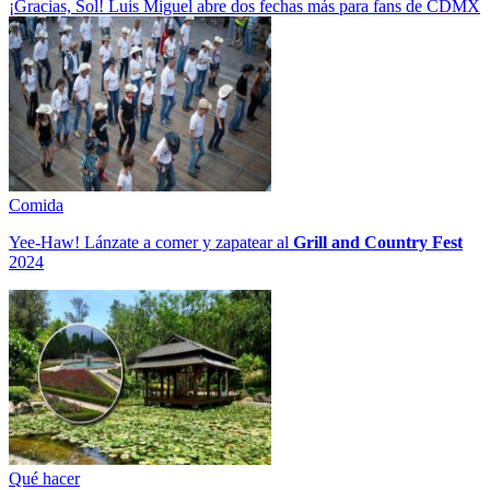
¡Gracias, Sol! Luis Miguel abre dos fechas más para fans de CDMX
Comida
Yee-Haw! Lánzate a comer y zapatear al
Grill and Country Fest
2024
Qué hacer