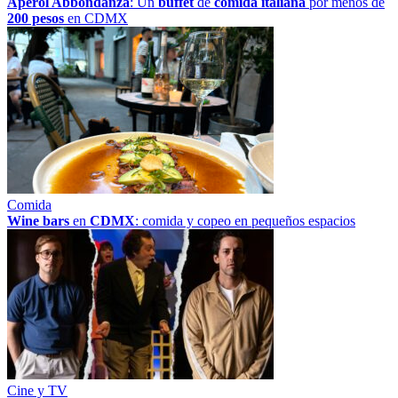
Aperol Abbondanza
: Un
buffet
de
comida italiana
por menos de
200 pesos
en CDMX
Comida
Wine bars
en
CDMX
: comida y copeo en pequeños espacios
Cine y TV