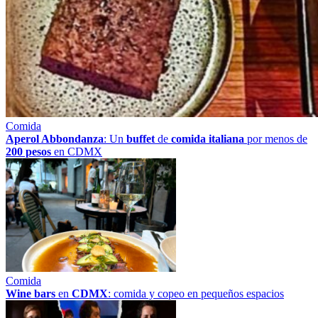
Comida
Aperol Abbondanza
: Un
buffet
de
comida italiana
por menos de
200 pesos
en CDMX
Comida
Wine bars
en
CDMX
: comida y copeo en pequeños espacios