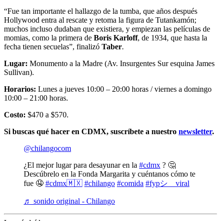
“Fue tan importante el hallazgo de la tumba, que años después
Hollywood entra al rescate y retoma la figura de Tutankamón;
muchos incluso dudaban que existiera, y empiezan las películas de
momias, como la primera de
Boris Karloff
, de 1934, que hasta la
fecha tienen secuelas”, finalizó
Taber
.
Lugar:
Monumento a la Madre (Av. Insurgentes Sur esquina James
Sullivan).
Horarios:
Lunes a jueves 10:00 – 20:00 horas / viernes a domingo
10:00 – 21:00 horas.
Costo:
$470 a $570.
Si buscas qué hacer en CDMX, suscríbete a nuestro
newsletter
.
@chilangocom
¿El mejor lugar para desayunar en la
#cdmx
? 🤔
Descúbrelo en la Fonda Margarita y cuéntanos cómo te
fue 🤤
#cdmx🇲🇽
#chilango
#comida
#fypシ゚viral
♬ sonido original - Chilango