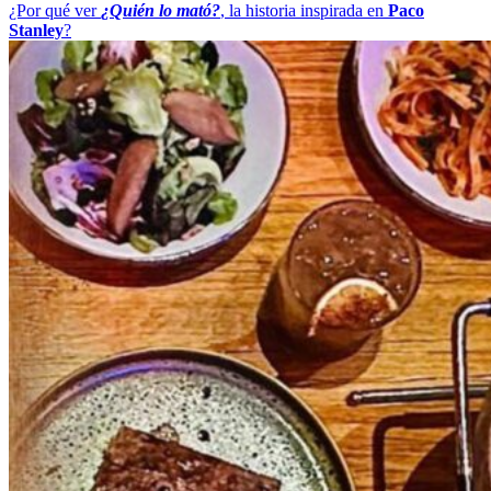
¿Por qué ver
¿Quién lo mató?
, la historia inspirada en
Paco
Stanley
?