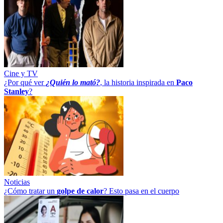
Cine y TV
¿Por qué ver
¿Quién lo mató?
, la historia inspirada en
Paco
Stanley
?
Noticias
¿Cómo tratar un
golpe
de
calor
? Esto pasa en el cuerpo