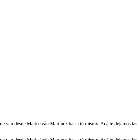
as que van desde Mario Iván Martínez hasta tú mismx. Acá te dejamos las
as que van desde Mario Iván Martínez hasta tú mismx. Acá te dejamos las