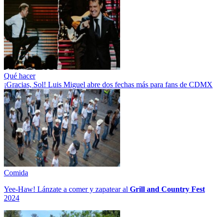
Qué hacer
¡Gracias, Sol! Luis Miguel abre dos fechas más para fans de CDMX
Comida
Yee-Haw! Lánzate a comer y zapatear al
Grill and Country Fest
2024