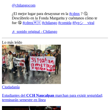
@chilangocom
¿El mejor lugar para desayunar en la
#cdmx
? 🤔
Descúbrelo en la Fonda Margarita y cuéntanos cómo te
fue 🤤
#cdmx🇲🇽
#chilango
#comida
#fypシ゚viral
♬ sonido original - Chilango
Lo más leído
Ciudadanía
Estudiantes del
CCH
Naucalpan
marchan para exigir seguridad;
terminarán semestre en línea