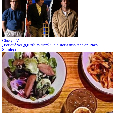
Cine y TV
¿Por qué ver
¿Quién lo mató?
, la historia inspirada en
Paco
Stanley
?