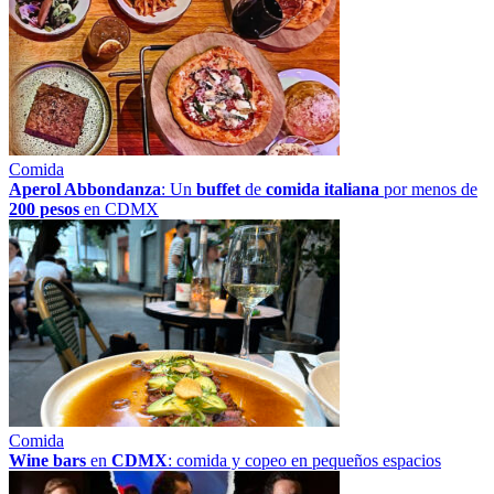
Comida
Aperol Abbondanza
: Un
buffet
de
comida italiana
por menos de
200 pesos
en CDMX
Comida
Wine bars
en
CDMX
: comida y copeo en pequeños espacios