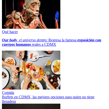
Qué hacer
Our body
, el universo dentro
: Regresa la famosa
exposición con
cuerpos humanos
reales a CDMX
Comida
Buffets en CDMX, las mejores opciones para quien no tiene
llenadera