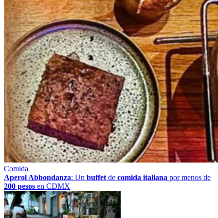
Comida
Aperol Abbondanza
: Un
buffet
de
comida italiana
por menos de
200 pesos
en CDMX