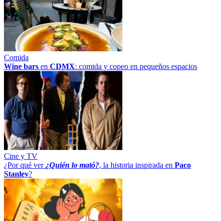
Comida
Wine bars
en
CDMX
: comida y copeo en pequeños espacios
Cine y TV
¿Por qué ver
¿Quién lo mató?
, la historia inspirada en
Paco
Stanley
?