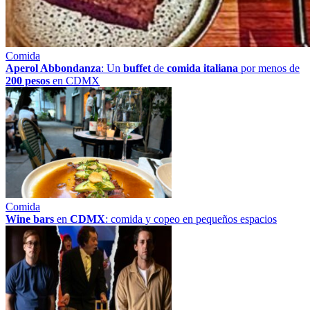
Comida
Aperol Abbondanza
: Un
buffet
de
comida italiana
por menos de
200 pesos
en CDMX
Comida
Wine bars
en
CDMX
: comida y copeo en pequeños espacios