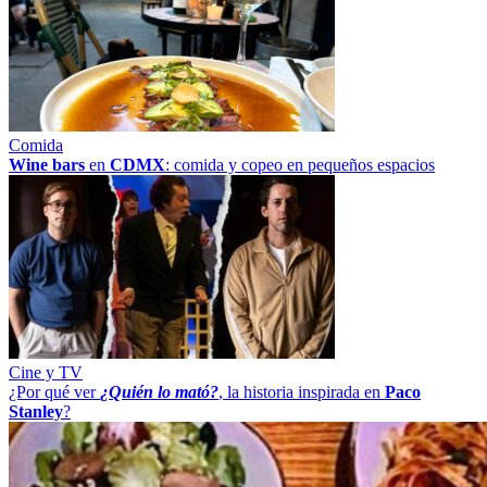
Comida
Wine bars
en
CDMX
: comida y copeo en pequeños espacios
Cine y TV
¿Por qué ver
¿Quién lo mató?
, la historia inspirada en
Paco
Stanley
?