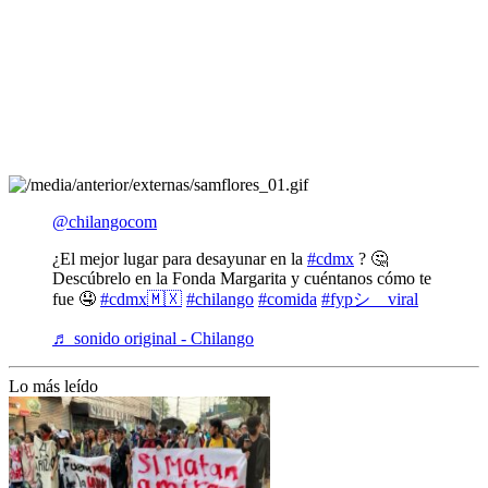
@chilangocom
¿El mejor lugar para desayunar en la
#cdmx
? 🤔
Descúbrelo en la Fonda Margarita y cuéntanos cómo te
fue 🤤
#cdmx🇲🇽
#chilango
#comida
#fypシ゚viral
♬ sonido original - Chilango
Lo más leído