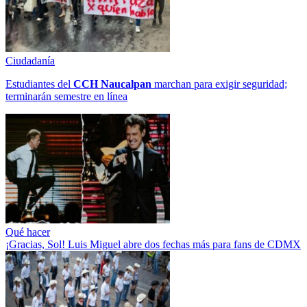
Ciudadanía
Estudiantes del
CCH
Naucalpan
marchan para exigir seguridad;
terminarán semestre en línea
Qué hacer
¡Gracias, Sol! Luis Miguel abre dos fechas más para fans de CDMX