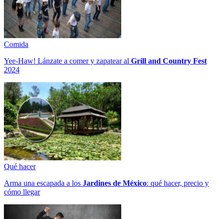
Comida
Yee-Haw! Lánzate a comer y zapatear al
Grill and Country Fest
2024
Qué hacer
Arma una escapada a los
Jardines de México
: qué hacer, precio y
cómo llegar