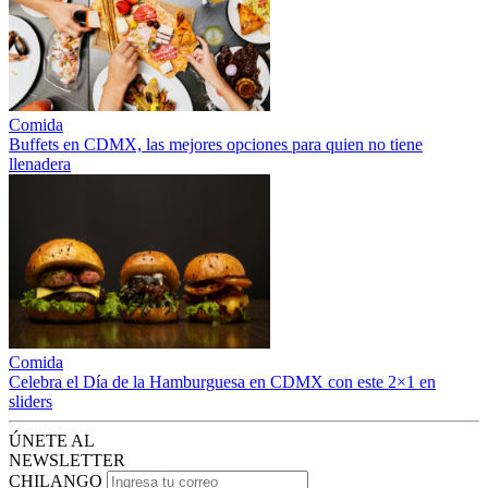
Comida
Buffets en CDMX, las mejores opciones para quien no tiene
llenadera
Comida
Celebra el Día de la Hamburguesa en CDMX con este 2×1 en
sliders
ÚNETE AL
NEWSLETTER
CHILANGO