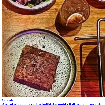
Comida
Aperol Abbondanza
: Un
buffet
de
comida italiana
por menos de