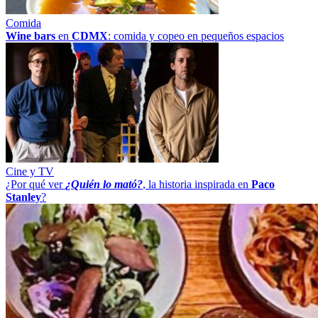
Comida
Wine bars
en
CDMX
: comida y copeo en pequeños espacios
Cine y TV
¿Por qué ver
¿Quién lo mató?
, la historia inspirada en
Paco
Stanley
?