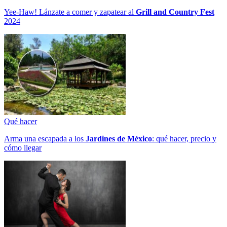
Yee-Haw! Lánzate a comer y zapatear al
Grill and Country Fest
2024
Qué hacer
Arma una escapada a los
Jardines de México
: qué hacer, precio y
cómo llegar