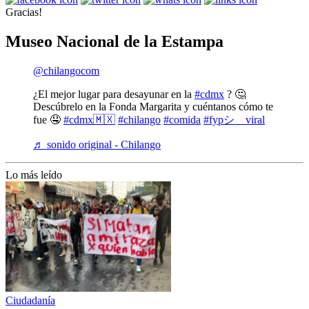
Gracias!
Museo Nacional de la Estampa
@chilangocom
¿El mejor lugar para desayunar en la
#cdmx
? 🤔
Descúbrelo en la Fonda Margarita y cuéntanos cómo te
fue 🤤
#cdmx🇲🇽
#chilango
#comida
#fypシ゚viral
♬ sonido original - Chilango
Lo más leído
Ciudadanía