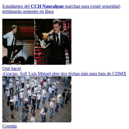
Estudiantes del
CCH
Naucalpan
marchan para exigir seguridad;
terminarán semestre en línea
Qué hacer
¡Gracias, Sol! Luis Miguel abre dos fechas más para fans de CDMX
Comida