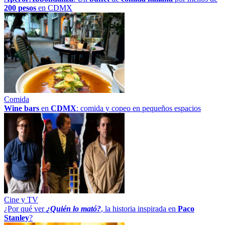
200 pesos
en CDMX
Comida
Wine bars
en
CDMX
: comida y copeo en pequeños espacios
Cine y TV
¿Por qué ver
¿Quién lo mató?
, la historia inspirada en
Paco
Stanley
?