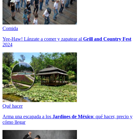
Comida
Yee-Haw! Lánzate a comer y zapatear al
Grill and Country Fest
2024
Qué hacer
Arma una escapada a los
Jardines de México
: qué hacer, precio y
cómo llegar