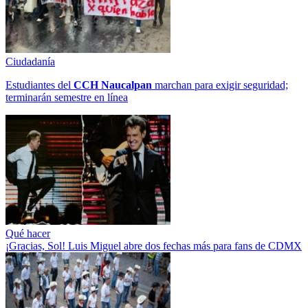
Ciudadanía
Estudiantes del
CCH
Naucalpan
marchan para exigir seguridad;
terminarán semestre en línea
Qué hacer
¡Gracias, Sol! Luis Miguel abre dos fechas más para fans de CDMX