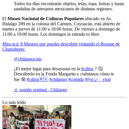
Todos los días encontrarás objetos, telas, ropa, bolsas y hasta
sandalias de artesanos mexicanos de distintas regiones.
El
Museo Nacional de Culturas Populares
ubicado en Av.
Hidalgo 289 en la colonia del Carmen, Coyoacán, está abierto de
martes a jueves de 11:00 a 18:00 horas. De viernes a domingo de
11:00 a 19:00 horas. Los domingos la entrada es libre.
Mira acá: 8 Museos que puedes descubrir visitando el Bosque de
Chapultepec
@chilangocom
¿El mejor lugar para desayunar en la
#cdmx
? 🤔
Descúbrelo en la Fonda Margarita y cuéntanos cómo te
fue 🤤
#cdmx🇲🇽
#chilango
#comida
#fypシ゚viral
♬ sonido original - Chilango
Lo más leído