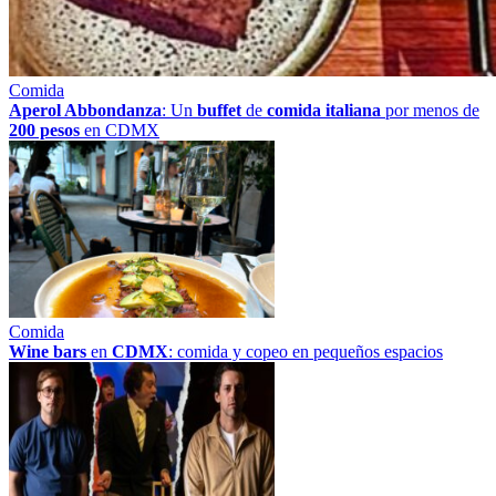
Comida
Aperol Abbondanza
: Un
buffet
de
comida italiana
por menos de
200 pesos
en CDMX
Comida
Wine bars
en
CDMX
: comida y copeo en pequeños espacios