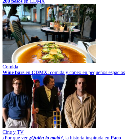
200 pesos
en CDMX
Comida
Wine bars
en
CDMX
: comida y copeo en pequeños espacios
Cine y TV
¿Por qué ver
¿Quién lo mató?
, la historia inspirada en
Paco