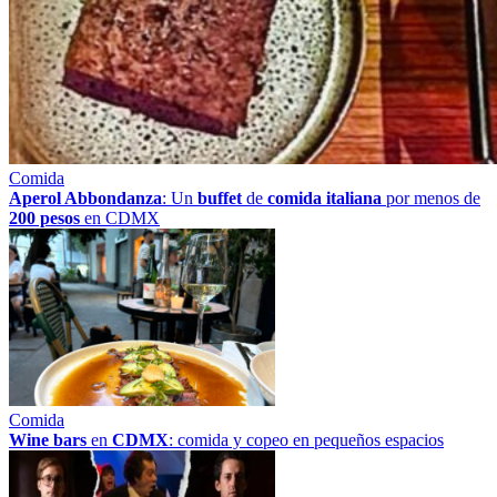
Comida
Aperol Abbondanza
: Un
buffet
de
comida italiana
por menos de
200 pesos
en CDMX
Comida
Wine bars
en
CDMX
: comida y copeo en pequeños espacios