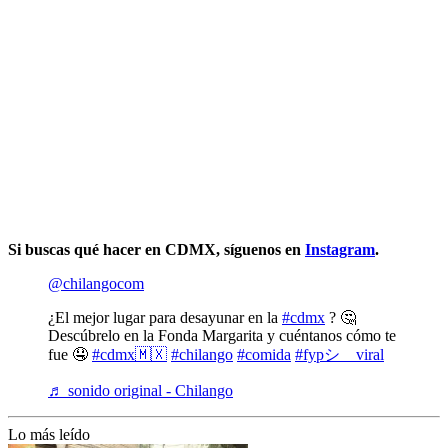
Si buscas qué hacer en CDMX, síguenos en
Instagram
.
@chilangocom
¿El mejor lugar para desayunar en la
#cdmx
? 🤔
Descúbrelo en la Fonda Margarita y cuéntanos cómo te
fue 🤤
#cdmx🇲🇽
#chilango
#comida
#fypシ゚viral
♬ sonido original - Chilango
Lo más leído