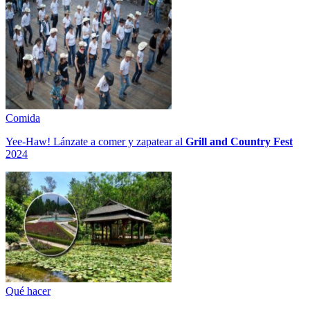
Comida
Yee-Haw! Lánzate a comer y zapatear al
Grill and Country Fest
2024
Qué hacer