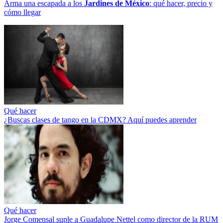
Arma una escapada a los
Jardines de México
: qué hacer, precio y
cómo llegar
Qué hacer
¿Buscas clases de tango en la CDMX? Aquí puedes aprender
Qué hacer
Jorge Comensal suple a Guadalupe Nettel como director de la RUM