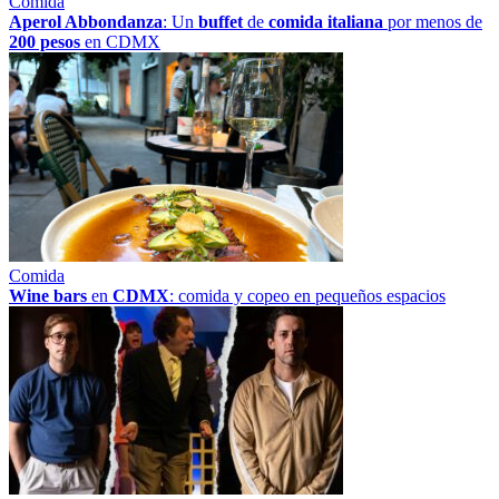
Comida
Aperol Abbondanza
: Un
buffet
de
comida italiana
por menos de
200 pesos
en CDMX
Comida
Wine bars
en
CDMX
: comida y copeo en pequeños espacios