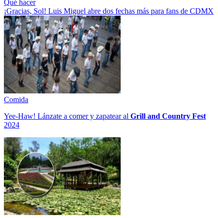
Qué hacer
¡Gracias, Sol! Luis Miguel abre dos fechas más para fans de CDMX
Comida
Yee-Haw! Lánzate a comer y zapatear al
Grill and Country Fest
2024