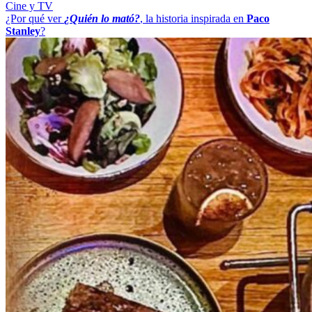
Cine y TV
¿Por qué ver
¿Quién lo mató?
, la historia inspirada en
Paco
Stanley
?