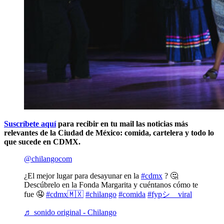
Suscríbete aquí
para recibir en tu mail las noticias más
relevantes de la Ciudad de México: comida, cartelera y todo lo
que sucede en CDMX.
@chilangocom
¿El mejor lugar para desayunar en la
#cdmx
? 🤔
Descúbrelo en la Fonda Margarita y cuéntanos cómo te
fue 🤤
#cdmx🇲🇽
#chilango
#comida
#fypシ゚viral
♬ sonido original - Chilango