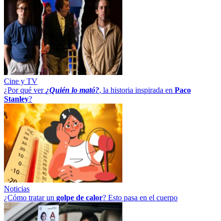
Cine y TV
¿Por qué ver
¿Quién lo mató?
, la historia inspirada en
Paco
Stanley
?
Noticias
¿Cómo tratar un
golpe
de
calor
? Esto pasa en el cuerpo