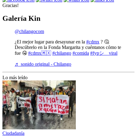
Gracias!
Galería Kin
@chilangocom
¿El mejor lugar para desayunar en la
#cdmx
? 🤔
Descúbrelo en la Fonda Margarita y cuéntanos cómo te
fue 🤤
#cdmx🇲🇽
#chilango
#comida
#fypシ゚viral
♬ sonido original - Chilango
Lo más leído
Ciudadanía