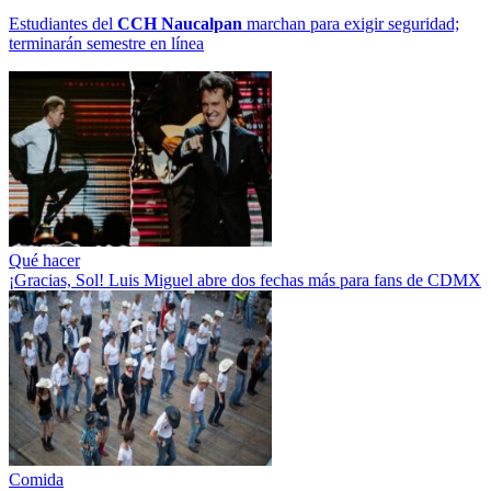
Estudiantes del
CCH
Naucalpan
marchan para exigir seguridad;
terminarán semestre en línea
Qué hacer
¡Gracias, Sol! Luis Miguel abre dos fechas más para fans de CDMX
Comida