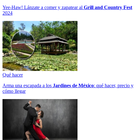
Yee-Haw! Lánzate a comer y zapatear al
Grill and Country Fest
2024
Qué hacer
Arma una escapada a los
Jardines de México
: qué hacer, precio y
cómo llegar