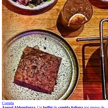
Comida
Aperol Abbondanza
: Un
buffet
de
comida italiana
por menos de