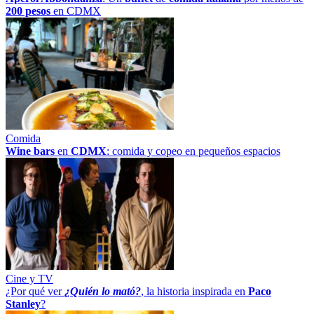
200 pesos
en CDMX
Comida
Wine bars
en
CDMX
: comida y copeo en pequeños espacios
Cine y TV
¿Por qué ver
¿Quién lo mató?
, la historia inspirada en
Paco
Stanley
?