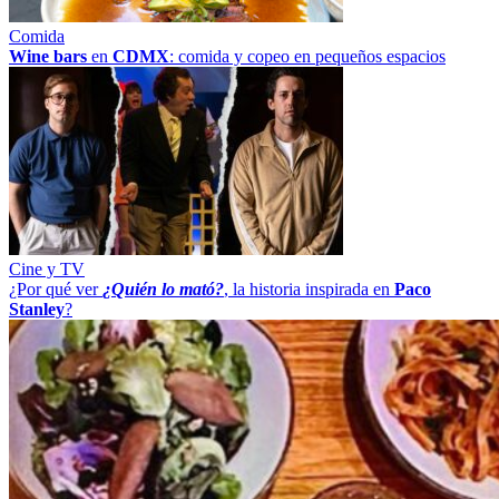
Comida
Wine bars
en
CDMX
: comida y copeo en pequeños espacios
Cine y TV
¿Por qué ver
¿Quién lo mató?
, la historia inspirada en
Paco
Stanley
?