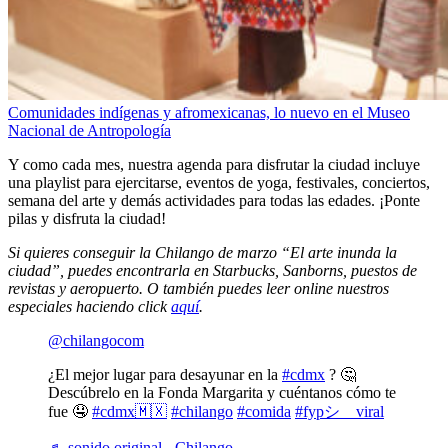
Comunidades indígenas y afromexicanas, lo nuevo en el Museo
Nacional de Antropología
Y como cada mes, nuestra agenda para disfrutar la ciudad incluye
una playlist para ejercitarse, eventos de yoga, festivales, conciertos,
semana del arte y demás actividades para todas las edades. ¡Ponte
pilas y disfruta la ciudad!
Si quieres conseguir la Chilango de marzo “El arte inunda la
ciudad”, puedes encontrarla en Starbucks, Sanborns, puestos de
revistas y aeropuerto. O también puedes leer online nuestros
especiales haciendo click
aquí
.
@chilangocom
¿El mejor lugar para desayunar en la
#cdmx
? 🤔
Descúbrelo en la Fonda Margarita y cuéntanos cómo te
fue 🤤
#cdmx🇲🇽
#chilango
#comida
#fypシ゚viral
♬ sonido original - Chilango