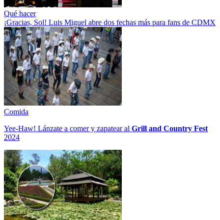
Qué hacer
¡Gracias, Sol! Luis Miguel abre dos fechas más para fans de CDMX
Comida
Yee-Haw! Lánzate a comer y zapatear al
Grill and Country Fest
2024