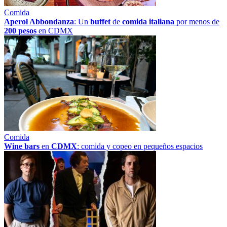
Comida
Aperol Abbondanza
: Un
buffet
de
comida italiana
por menos de
200 pesos
en CDMX
Comida
Wine bars
en
CDMX
: comida y copeo en pequeños espacios