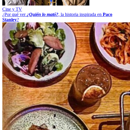
Cine y TV
¿Por qué ver
¿Quién lo mató?
, la historia inspirada en
Paco
Stanley
?