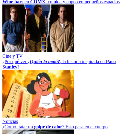
Wine bars
en
CDMX
: comida y copeo en pequeños espacios
Cine y TV
¿Por qué ver
¿Quién lo mató?
, la historia inspirada en
Paco
Stanley
?
Noticias
¿Cómo tratar un
golpe
de
calor
? Esto pasa en el cuerpo