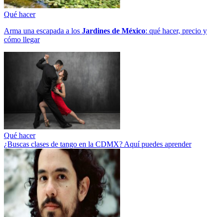
Qué hacer
Arma una escapada a los
Jardines de México
: qué hacer, precio y
cómo llegar
Qué hacer
¿Buscas clases de tango en la CDMX? Aquí puedes aprender