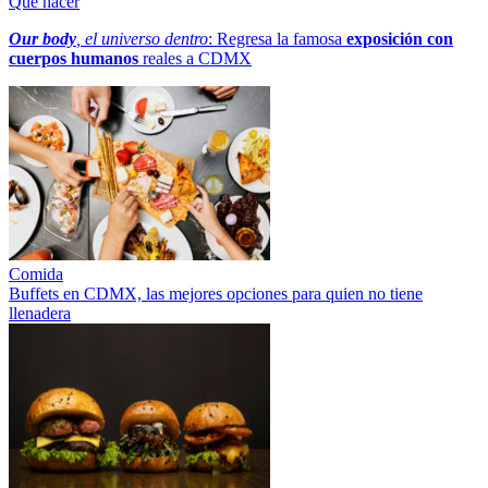
Qué hacer
Our body
, el universo dentro
: Regresa la famosa
exposición con
cuerpos humanos
reales a CDMX
Comida
Buffets en CDMX, las mejores opciones para quien no tiene
llenadera