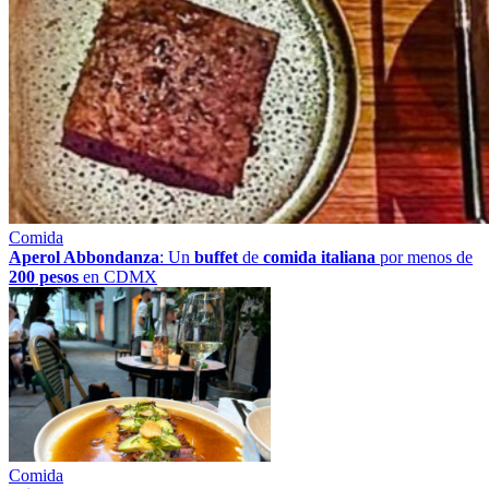
Comida
Aperol Abbondanza
: Un
buffet
de
comida italiana
por menos de
200 pesos
en CDMX
Comida