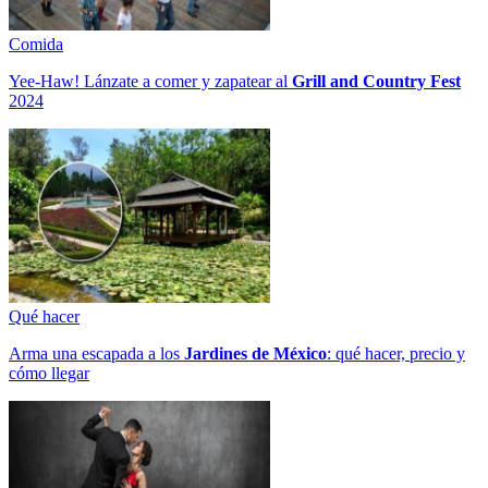
Comida
Yee-Haw! Lánzate a comer y zapatear al
Grill and Country Fest
2024
Qué hacer
Arma una escapada a los
Jardines de México
: qué hacer, precio y
cómo llegar