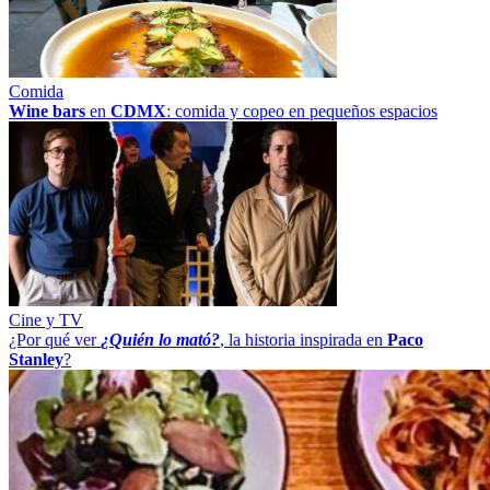
Comida
Wine bars
en
CDMX
: comida y copeo en pequeños espacios
Cine y TV
¿Por qué ver
¿Quién lo mató?
, la historia inspirada en
Paco
Stanley
?