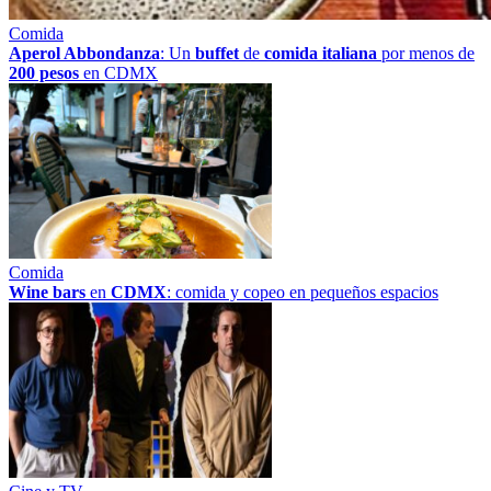
Comida
Aperol Abbondanza
: Un
buffet
de
comida italiana
por menos de
200 pesos
en CDMX
Comida
Wine bars
en
CDMX
: comida y copeo en pequeños espacios