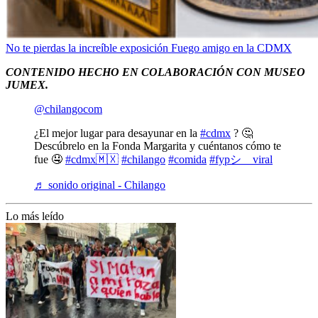
No te pierdas la increíble exposición Fuego amigo en la CDMX
CONTENIDO HECHO EN COLABORACIÓN CON MUSEO
JUMEX.
@chilangocom
¿El mejor lugar para desayunar en la
#cdmx
? 🤔
Descúbrelo en la Fonda Margarita y cuéntanos cómo te
fue 🤤
#cdmx🇲🇽
#chilango
#comida
#fypシ゚viral
♬ sonido original - Chilango
Lo más leído