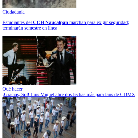
Ciudadanía
Estudiantes del
CCH
Naucalpan
marchan para exigir seguridad;
terminarán semestre en línea
Qué hacer
¡Gracias, Sol! Luis Miguel abre dos fechas más para fans de CDMX