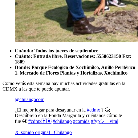
Cuándo: Todos los jueves de septiembre
Cuánto: Entrada libre, Reservaciones: 5558623150 Ext:
1809
Dónde: Parque Ecológico de Xochimilco, Anillo Periférico
1, Mercado de Flores Plantas y Hortalizas, Xochimilco
Como verás esta semana hay muchas actividades gratuitas en la
CDMX a las que te puede apuntar.
@chilangocom
¿El mejor lugar para desayunar en la
#cdmx
? 🤔
Descúbrelo en la Fonda Margarita y cuéntanos cómo te
fue 🤤
#cdmx🇲🇽
#chilango
#comida
#fypシ゚viral
♬ sonido original - Chilango