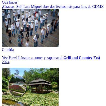
Qué hacer
¡Gracias, Sol! Luis Miguel abre dos fechas más para fans de CDMX
Comida
Yee-Haw! Lánzate a comer y zapatear al
Grill and Country Fest
2024