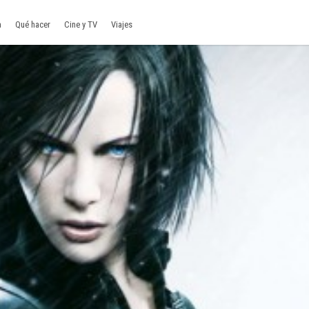
a
Qué hacer
Cine y TV
Viajes