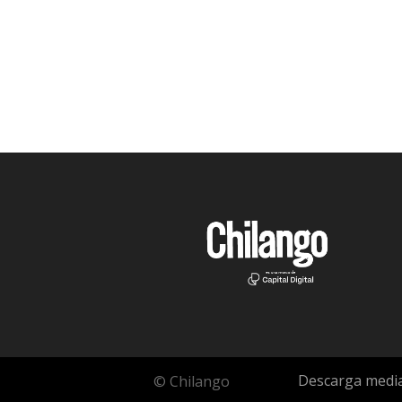
Descarga media
© Chilango