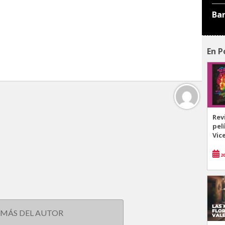
Ba
En P
Rev
pel
Vic
20
 MÁS DEL AUTOR