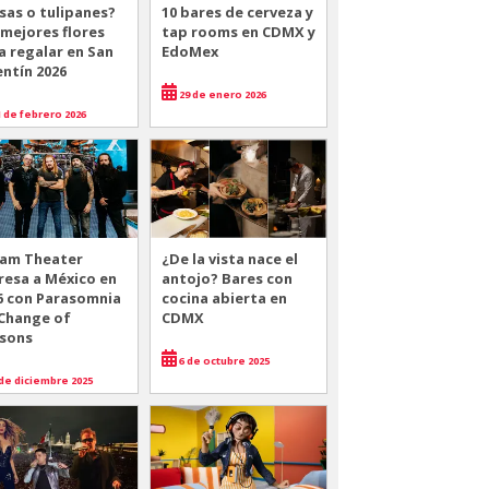
sas o tulipanes?
10 bares de cerveza y
 mejores flores
tap rooms en CDMX y
a regalar en San
EdoMex
entín 2026
29 de enero 2026
 de febrero 2026
am Theater
¿De la vista nace el
resa a México en
antojo? Bares con
6 con Parasomnia
cocina abierta en
 Change of
CDMX
sons
6 de octubre 2025
de diciembre 2025