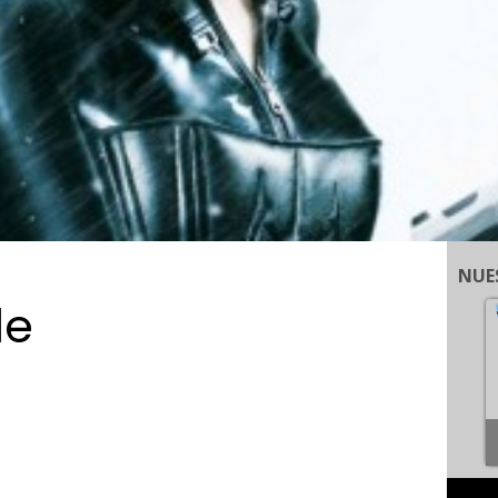
NUE
le