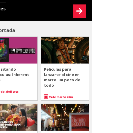
res
ortada
isitando
Películas para
ículas: Inherent
lanzarte al cine en
e
marzo: un poco de
todo
 de abril 2026
15 de marzo 2026