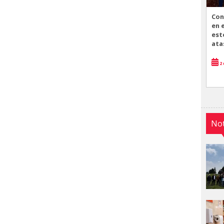
Con
en 
est
ata
2 
Not