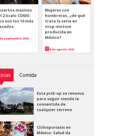
ciertos masivos
Mujeres con
el Zócalo CDMX:
hombreras, ¿de qué
os son los 10 más
trata la serie en
scados
stop-motion
producida en
México?
de septiembre 2025
6 de agosto 2025
icias
Comida
Esta pick-up se renueva
para seguir siendo la
consentida de
cualquier terreno
Ciclosporiasis en
México: Salud da