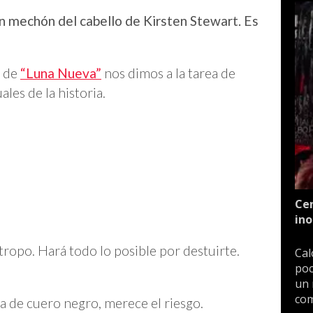
un mechón del cabello de Kirsten Stewart. Es
o de
“Luna Nueva”
nos dimos a la tarea de
les de la historia.
Cen
ino
tropo. Hará todo lo posible por destuirte.
Cal
poc
un 
com
a de cuero negro, merece el riesgo.