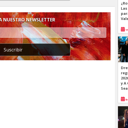
¿Ro
Las
par
Val
 A NUESTRO NEWSLETTER
11
Suscribir
Dre
reg
202
y A
Sea
9 